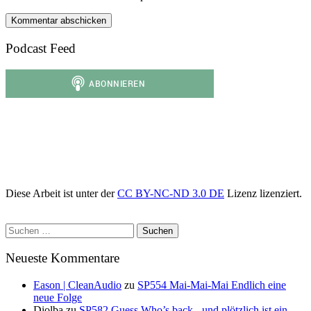
Podcast Feed
Diese Arbeit ist unter der
CC BY-NC-ND 3.0 DE
Lizenz lizenziert.
Suchen
nach:
Neueste Kommentare
Eason | CleanAudio
zu
SP554 Mai-Mai-Mai Endlich eine
neue Folge
Diolba
zu
SP582 Guess Who’s back - und plötzlich ist ein