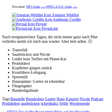
Download:
MP3 Audio
MPEG-4 AAC Audio
24 MB
18 MB
Amazon Wishlist
Auphonic Credits
Paypal
Paypal.me
Nach ereignisreichen Tagen, die nicht immer ganz nach Plan
verliefen melde ich mich nun wieder. Aber hört selbst. 🙂
Trauerfall
Saarbrücken und Nicole
Leider kein Treffen mit Planet-Kai
Produkttest
Kopfhörer gingen zurück
Kranführer-Lehrgang
Sperrmüll
Hausupdate: Garten ist erkennbar
Fliegengitter
Bundesligafinale
Tags:
Baustelle
Bundesliga
Garten
Haus
Konzert
Nicole
Podcast
Produkttest
saarbrücken
schreihalzz
Selfie
Wochenende
← SP333 Das halbe Beast trinkt Mate auf der Baustelle