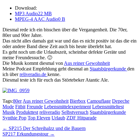
Download:
MP3 Audio
22 MB
MPEG-4 AAC Audio
0 B
Diesmal rede ich ein bisschen über die Vergangenheit. Die 70er,
80er und 90er Jahre.
Das nicht alles damals gut war und das es nicht positiv ist das die ein
oder andere Band diese Zeit auch bis heute überlebt hat.
Es geht noch um die Urlaubszeit, scheinbar defekte Geräte und
meine Freundessuche. 🙂
Die Musik kommt diesmal von
Aus reiner Gewohnheit
Meine Podcast Empfehlung geht diesmal an
Staatsbürgerkunde
den
ich über
reliveradio.de
kenne.
Diesmal teste ich für euch das Störtebeker Atantic Ale.
Tags:
80er
Aus reiner Gewohnheit
Bierbox
Camouflage
Depeche
Mode
Fitbit
Freunde
Lebensmittelexperiment
Lebensmitteltest
Musik
Produkttest
reliveradio
Selbstversuch
Staatsbürgerkunde
Synthie Pop
Top Eleven
Urlaub
ZDF Hitparade
Post
← SP215 Der Schreihalzz und die Bauern
SP217 Erkundungstour →
navigation