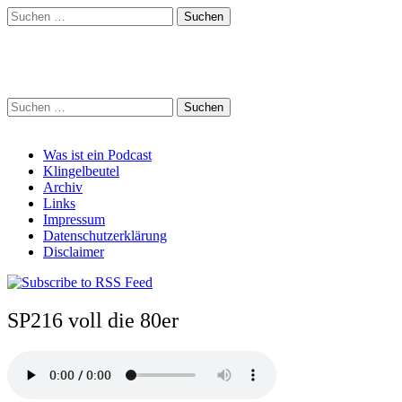
Suchen
nach:
Schreihalzz Podcast
Suchen
nach:
Main
Skip
Was ist ein Podcast
to
Klingelbeutel
menu
content
Archiv
Links
Impressum
Datenschutzerklärung
Disclaimer
SP216 voll die 80er