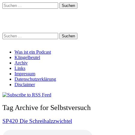
Suchen
nach:
Schreihalzz Podcast
Suchen
nach:
Main
Skip
Was ist ein Podcast
to
Klingelbeutel
menu
content
Archiv
Links
Impressum
Datenschutzerklärung
Disclaimer
Tag Archive for Selbstversuch
SP420 Die Schreihalzzwichtel