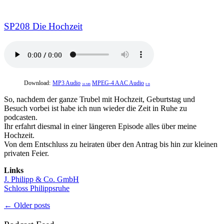
SP208 Die Hochzeit
Download:
MP3 Audio
MPEG-4 AAC Audio
34 MB
0 B
So, nachdem der ganze Trubel mit Hochzeit, Geburtstag und
Besuch vorbei ist habe ich nun wieder die Zeit in Ruhe zu
podcasten.
Ihr erfahrt diesmal in einer längeren Episode alles über meine
Hochzeit.
Von dem Entschluss zu heiraten über den Antrag bis hin zur kleinen
privaten Feier.
Links
J. Philipp & Co. GmbH
Schloss Philippsruhe
Posts
←
Older posts
navigation