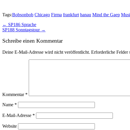
Tags:
Bobsonbob
Chicago
Firma
frankfurt
hanau
Mind the Gaep
Mus
Post
← SP186 Sprache
SP188 Sonntagstour →
navigation
Schreibe einen Kommentar
Deine E-Mail-Adresse wird nicht veröffentlicht.
Erforderliche Felder 
Kommentar
*
Name
*
E-Mail-Adresse
*
Website