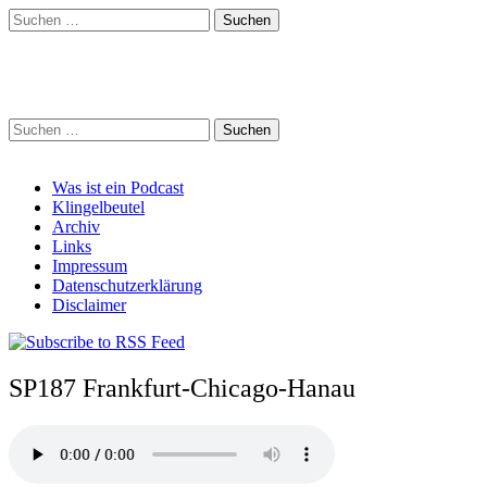
Suchen
nach:
Schreihalzz Podcast
Suchen
nach:
Main
Skip
Was ist ein Podcast
to
Klingelbeutel
menu
content
Archiv
Links
Impressum
Datenschutzerklärung
Disclaimer
SP187 Frankfurt-Chicago-Hanau