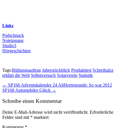
Links
Podschnack
Noteingang
Studio3
Hörgeschichten
Tags:
Bildungsauftrag
Jahresrückblick
Produkttest
Schreihalzz
erklärt die Welt
Selbstversuch
Solarverein
Statistik
Post
← SP166 Adventskalender 24 AltHerrenrunde: So war 2012
SP168 Automobiles Glück →
navigation
Schreibe einen Kommentar
Deine E-Mail-Adresse wird nicht veröffentlicht.
Erforderliche
Felder sind mit
*
markiert
Kommentar
*