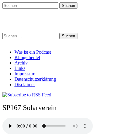
Suchen
nach:
Schreihalzz Podcast
Suchen
nach:
Main
Skip
Was ist ein Podcast
to
Klingelbeutel
menu
content
Archiv
Links
Impressum
Datenschutzerklärung
Disclaimer
SP167 Solarverein