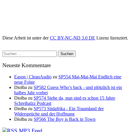
Diese Arbeit ist unter der
CC BY-NC-ND 3.0 DE
Lizenz lizenziert.
Suchen
nach:
Neueste Kommentare
Eason | CleanAudio
zu
SP554 Mai-Mai-Mai Endlich eine
neue Folge
Diolba
zu
SP582 Guess Who’s back - und plötzlich ist ein
halbes Jahr vorbei
Diolba
zu
SP574 Siehe da, nun sind es schon 15 Jahre
Schreihalzz Podcast
Diolba
zu
SP573 Südafrika - Ein Traumland der
Widersprüche und der Hoffnung
Diolba
zu
SP566 The Boy is Back in Town
MP3 Feed