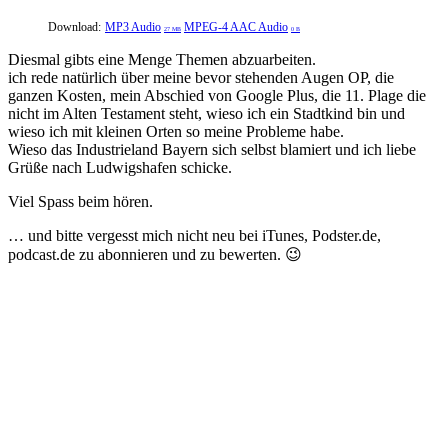
Download:
MP3 Audio
MPEG-4 AAC Audio
27 MB
0 B
Diesmal gibts eine Menge Themen abzuarbeiten.
ich rede natürlich über meine bevor stehenden Augen OP, die
ganzen Kosten, mein Abschied von Google Plus, die 11. Plage die
nicht im Alten Testament steht, wieso ich ein Stadtkind bin und
wieso ich mit kleinen Orten so meine Probleme habe.
Wieso das Industrieland Bayern sich selbst blamiert und ich liebe
Grüße nach Ludwigshafen schicke.
Viel Spass beim hören.
… und bitte vergesst mich nicht neu bei iTunes, Podster.de,
podcast.de zu abonnieren und zu bewerten. 😉