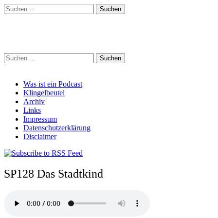
Suchen
nach:
Schreihalzz Podcast
Suchen
nach:
Main
Skip
Was ist ein Podcast
to
Klingelbeutel
menu
content
Archiv
Links
Impressum
Datenschutzerklärung
Disclaimer
SP128 Das Stadtkind