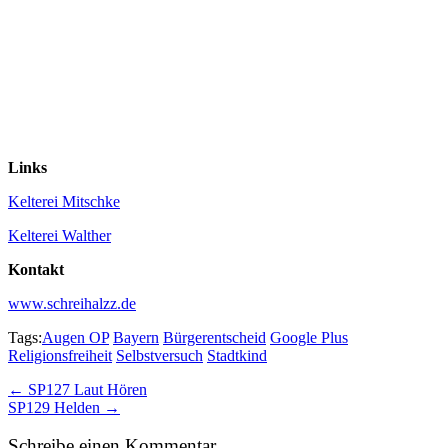
Links
Kelterei Mitschke
Kelterei Walther
Kontakt
www.schreihalzz.de
Tags:
Augen OP
Bayern
Bürgerentscheid
Google Plus
Religionsfreiheit
Selbstversuch
Stadtkind
Post
← SP127 Laut Hören
SP129 Helden →
navigation
Schreibe einen Kommentar