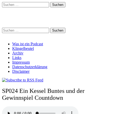
Suchen
nach:
Schreihalzz Podcast
Suchen
nach:
Main
Skip
Was ist ein Podcast
to
Klingelbeutel
menu
content
Archiv
Links
Impressum
Datenschutzerklärung
Disclaimer
SP024 Ein Kessel Buntes und der
Gewinnspiel Countdown