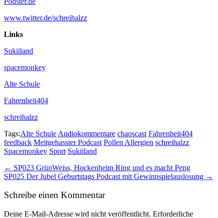
Podster.de
www.twitter.de/schreihalzz
Links
Sukiiland
spacemonkey
Alte Schule
Fahrenheit404
schreihalzz
Tags:
Alte Schule
Audiokommentare
chaoscast
Fahrenheit404
feedback
Meitgehasster Podcast
Pollen Allergien
schreihalzz
Spacemonkey
Sport
Sukiiland
Post
← SP023 GrünWeiss, Hockenheim Ring und es macht Peng
SP025 Der Jubel Geburtstags Podcast mit Gewinnspielauslosung →
navigation
Schreibe einen Kommentar
Deine E-Mail-Adresse wird nicht veröffentlicht.
Erforderliche