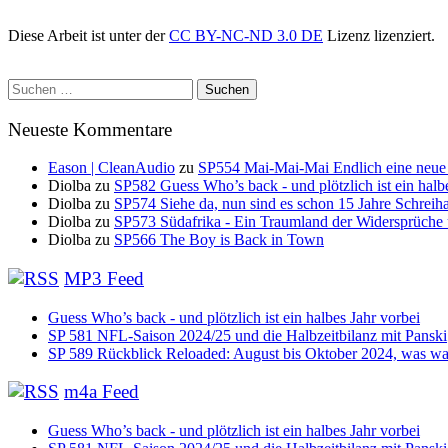
Diese Arbeit ist unter der
CC BY-NC-ND 3.0 DE
Lizenz lizenziert.
Suchen
nach:
Neueste Kommentare
Eason | CleanAudio
zu
SP554 Mai-Mai-Mai Endlich eine neue
Diolba
zu
SP582 Guess Who’s back - und plötzlich ist ein halb
Diolba
zu
SP574 Siehe da, nun sind es schon 15 Jahre Schreih
Diolba
zu
SP573 Südafrika - Ein Traumland der Widersprüche
Diolba
zu
SP566 The Boy is Back in Town
MP3 Feed
Guess Who’s back - und plötzlich ist ein halbes Jahr vorbei
SP 581 NFL-Saison 2024/25 und die Halbzeitbilanz mit Panski
SP 589 Rückblick Reloaded: August bis Oktober 2024, was war
m4a Feed
Guess Who’s back - und plötzlich ist ein halbes Jahr vorbei