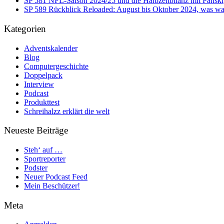
SP 581 NFL-Saison 2024/25 und die Halbzeitbilanz mit Panski
SP 589 Rückblick Reloaded: August bis Oktober 2024, was war
Kategorien
Adventskalender
Blog
Computergeschichte
Doppelpack
Interview
Podcast
Produkttest
Schreihalzz erklärt die welt
Neueste Beiträge
Steh‘ auf …
Sportreporter
Podster
Neuer Podcast Feed
Mein Beschützer!
Meta