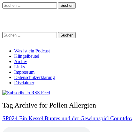
Suchen
nach:
Schreihalzz Podcast
Suchen
nach:
Main
Skip
Was ist ein Podcast
to
Klingelbeutel
menu
content
Archiv
Links
Impressum
Datenschutzerklärung
Disclaimer
Tag Archive for Pollen Allergien
SP024 Ein Kessel Buntes und der Gewinnspiel Countd