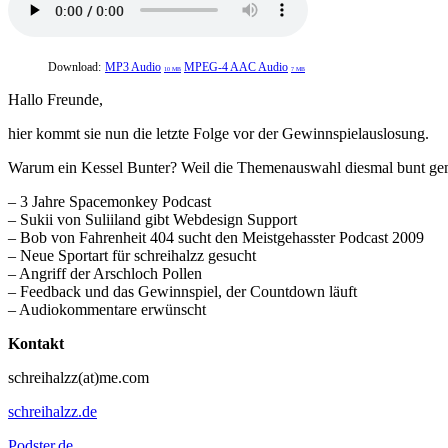
Download:
MP3 Audio
MPEG-4 AAC Audio
10 MB
7 MB
Hallo Freunde,
hier kommt sie nun die letzte Folge vor der Gewinnspielauslosung.
Warum ein Kessel Bunter? Weil die Themenauswahl diesmal bunt gemi
– 3 Jahre Spacemonkey Podcast
– Sukii von Suliiland gibt Webdesign Support
– Bob von Fahrenheit 404 sucht den Meistgehasster Podcast 2009
– Neue Sportart für schreihalzz gesucht
– Angriff der Arschloch Pollen
– Feedback und das Gewinnspiel, der Countdown läuft
– Audiokommentare erwünscht
Kontakt
schreihalzz(at)me.com
schreihalzz.de
Podster.de