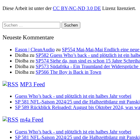
Diese Arbeit ist unter der
CC BY-NC-ND 3.0 DE
Lizenz lizenziert.
Suchen
nach:
Neueste Kommentare
Eason | CleanAudio
zu
SP554 Mai-Mai-Mai Endlich eine neue
Diolba
zu
SP582 Guess Who’s back - und plötzlich ist ein halb
Diolba
zu
SP574 Siehe da, nun sind es schon 15 Jahre Schreih
Diolba
zu
SP573 Südafrika - Ein Traumland der Widersprüche
Diolba
zu
SP566 The Boy is Back in Town
MP3 Feed
Guess Who’s back - und plötzlich ist ein halbes Jahr vorbei
SP 581 NFL-Saison 2024/25 und die Halbzeitbilanz mit Panski
SP 589 Rückblick Reloaded: August bis Oktober 2024, was war
m4a Feed
Guess Who’s back - und plötzlich ist ein halbes Jahr vorbei
SP 581 NFL-Saison 2024/25 und die Halbzeitbilanz mit Panski