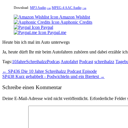
Download:
MP3 Audio
MPEG-4 AAC Audio
8 MB
7 MB
Amazon Wishlist
Auphonic Credits
Paypal
Paypal.me
Heute bin ich mal im Auto unterwegs
Ja, heute dürft Ihr mir beim Autofahren zuhören und dabei erzähle i
Tags:
10JahreSchreihalzzPodcas
Autofahrt
Podcast
schreihalzz
Tageb
Post
← SP436 Die 10 Jahre Schreihalzz Podcast Episode
SP438 Kurz gebabbelt - Podwichteln und ein Biertest →
navigation
Schreibe einen Kommentar
Deine E-Mail-Adresse wird nicht veröffentlicht.
Erforderliche Felder 