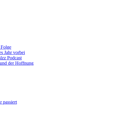
 Folge
es Jahr vorbei
alzz Podcast
 und der Hoffnung
 passiert