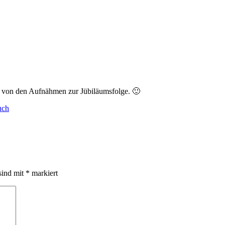
ch von den Aufnähmen zur Jübiläumsfolge. 🙂
uch
sind mit
*
markiert