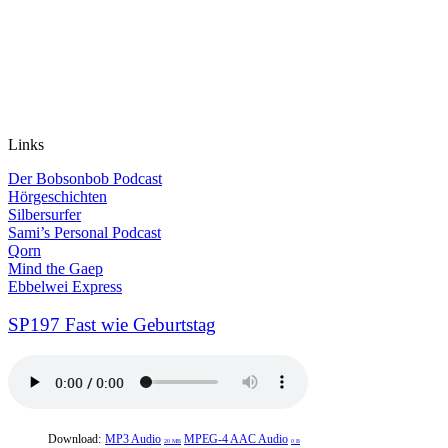
Links
Der Bobsonbob Podcast
Hörgeschichten
Silbersurfer
Sami’s Personal Podcast
Qorn
Mind the Gaep
Ebbelwei Express
SP197 Fast wie Geburtstag
Download:
MP3 Audio
MPEG-4 AAC Audio
20 MB
0 B