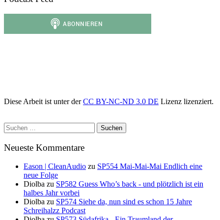
Diese Arbeit ist unter der
CC BY-NC-ND 3.0 DE
Lizenz lizenziert.
Suchen
nach:
Neueste Kommentare
Eason | CleanAudio
zu
SP554 Mai-Mai-Mai Endlich eine
neue Folge
Diolba
zu
SP582 Guess Who’s back - und plötzlich ist ein
halbes Jahr vorbei
Diolba
zu
SP574 Siehe da, nun sind es schon 15 Jahre
Schreihalzz Podcast
Diolba
zu
SP573 Südafrika - Ein Traumland der