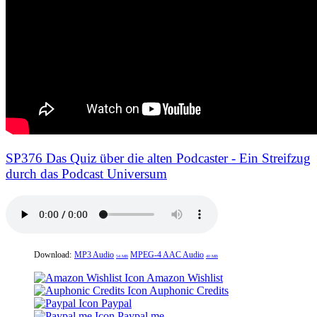
SP376 Das Quiz über die alten Podcaster - Ein Streifzug
durch das Podcast Universum
Download:
MP3 Audio
MPEG-4 AAC Audio
54 MB
40 MB
Amazon Wishlist
Auphonic Credits
Paypal
Paypal.me