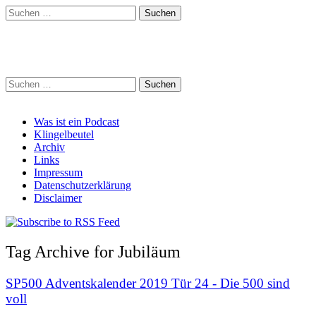
Suchen
nach:
Schreihalzz Podcast
Suchen
nach:
Main
Skip
Was ist ein Podcast
to
Klingelbeutel
menu
content
Archiv
Links
Impressum
Datenschutzerklärung
Disclaimer
Tag Archive for Jubiläum
SP500 Adventskalender 2019 Tür 24 - Die 500 sind
voll