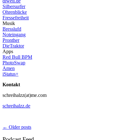
diweli.de
Silbersurfer
Ohrenblicke
Fressefreiheit
Musik
Bresslufd
Noteingang
Pronther
DieTraktor
Apps
Red Bull BPM
PhotoSwap
Amen
iStatus+
Kontakt
schreihalzz(at)me.com
schreihalzz.de
Posts
←
Older posts
navigation
Podcast Feed