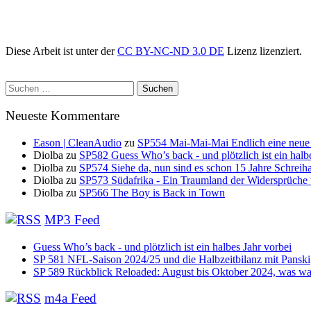
Diese Arbeit ist unter der
CC BY-NC-ND 3.0 DE
Lizenz lizenziert.
Suchen
nach:
Neueste Kommentare
Eason | CleanAudio
zu
SP554 Mai-Mai-Mai Endlich eine neue
Diolba
zu
SP582 Guess Who’s back - und plötzlich ist ein halb
Diolba
zu
SP574 Siehe da, nun sind es schon 15 Jahre Schreih
Diolba
zu
SP573 Südafrika - Ein Traumland der Widersprüche
Diolba
zu
SP566 The Boy is Back in Town
MP3 Feed
Guess Who’s back - und plötzlich ist ein halbes Jahr vorbei
SP 581 NFL-Saison 2024/25 und die Halbzeitbilanz mit Panski
SP 589 Rückblick Reloaded: August bis Oktober 2024, was war
m4a Feed