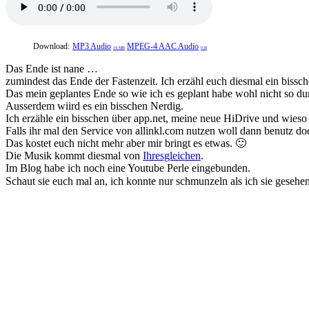
Download:
MP3 Audio
MPEG-4 AAC Audio
14 MB
0 B
Das Ende ist nane …
zumindest das Ende der Fastenzeit. Ich erzähl euch diesmal ein bissch
Das mein geplantes Ende so wie ich es geplant habe wohl nicht so dur
Ausserdem wiird es ein bisschen Nerdig.
Ich erzähle ein bisschen über app.net, meine neue HiDrive und wieso
Falls ihr mal den Service von allinkl.com nutzen woll dann benutz doc
Das kostet euch nicht mehr aber mir bringt es etwas. 🙂
Die Musik kommt diesmal von
Ihresgleichen
.
Im Blog habe ich noch eine Youtube Perle eingebunden.
Schaut sie euch mal an, ich konnte nur schmunzeln als ich sie gesehe