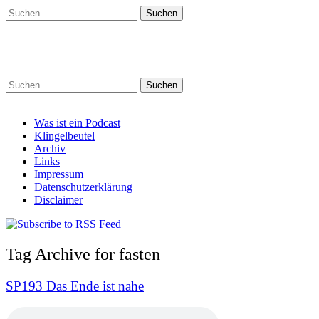
Suchen
nach:
Schreihalzz Podcast
Suchen
nach:
Main
Skip
Was ist ein Podcast
to
Klingelbeutel
menu
content
Archiv
Links
Impressum
Datenschutzerklärung
Disclaimer
Tag Archive for fasten
SP193 Das Ende ist nahe