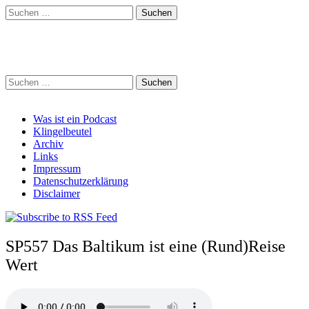
Suchen
nach:
Schreihalzz Podcast
Suchen
nach:
Main
Skip
Was ist ein Podcast
to
Klingelbeutel
menu
content
Archiv
Links
Impressum
Datenschutzerklärung
Disclaimer
SP557 Das Baltikum ist eine (Rund)Reise
Wert