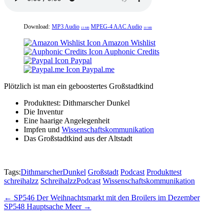
Download:
MP3 Audio
MPEG-4 AAC Audio
13 MB
10 MB
Amazon Wishlist
Auphonic Credits
Paypal
Paypal.me
Plötzlich ist man ein geboostertes Großstadtkind
Produkttest: Dithmarscher Dunkel
Die Inventur
Eine haarige Angelegenheit
Impfen und
Wissenschaftskommunikation
Das Großstadtkind aus der Altstadt
Tags:
DithmarscherDunkel
Großstadt
Podcast
Produkttest
schreihalzz
SchreihalzzPodcast
Wissenschaftskommunikation
Post
← SP546 Der Weihnachtsmarkt mit den Broilers im Dezember
SP548 Hauptsache Meer →
navigation