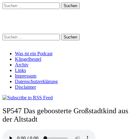
Suchen
nach:
Schreihalzz Podcast
Suchen
nach:
Main
Skip
Was ist ein Podcast
to
Klingelbeutel
menu
content
Archiv
Links
Impressum
Datenschutzerklärung
Disclaimer
SP547 Das geboosterte Großstadtkind aus
der Altstadt