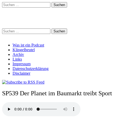
Suchen
nach:
Schreihalzz Podcast
Suchen
nach:
Main
Skip
Was ist ein Podcast
to
Klingelbeutel
menu
content
Archiv
Links
Impressum
Datenschutzerklärung
Disclaimer
SP539 Der Planet im Baumarkt treibt Sport