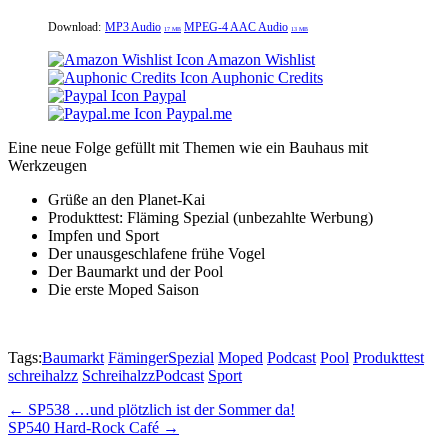
Download:
MP3 Audio
MPEG-4 AAC Audio
17 MB
13 MB
Amazon Wishlist
Auphonic Credits
Paypal
Paypal.me
Eine neue Folge gefüllt mit Themen wie ein Bauhaus mit
Werkzeugen
Grüße an den Planet-Kai
Produkttest: Fläming Spezial (unbezahlte Werbung)
Impfen und Sport
Der unausgeschlafene frühe Vogel
Der Baumarkt und der Pool
Die erste Moped Saison
Tags:
Baumarkt
FämingerSpezial
Moped
Podcast
Pool
Produkttest
schreihalzz
SchreihalzzPodcast
Sport
Post
← SP538 …und plötzlich ist der Sommer da!
SP540 Hard-Rock Café →
navigation