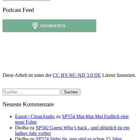
Podcast Feed
Diese Arbeit ist unter der
CC BY-NC-ND 3.0 DE
Lizenz lizenziert.
Suchen
nach:
Neueste Kommentare
Eason | CleanAudio
zu
SP554 Mai-Mai-Mai Endlich eine
neue Folge
Diolba
zu
SP582 Guess Who’s back - und plötzlich ist ein
halbes Jahr vorbei
Diolba
zu
SP574 Siehe da, nun sind es schon 15 Jahre