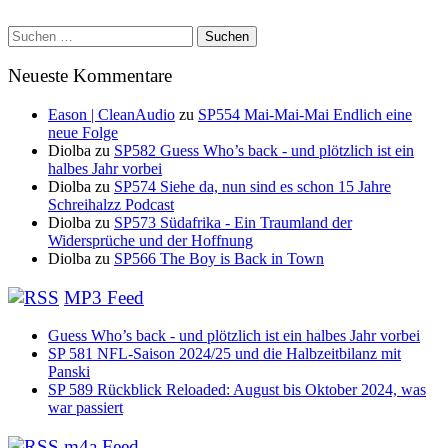
Suchen
nach:
Neueste Kommentare
Eason | CleanAudio
zu
SP554 Mai-Mai-Mai Endlich eine
neue Folge
Diolba
zu
SP582 Guess Who’s back - und plötzlich ist ein
halbes Jahr vorbei
Diolba
zu
SP574 Siehe da, nun sind es schon 15 Jahre
Schreihalzz Podcast
Diolba
zu
SP573 Südafrika - Ein Traumland der
Widersprüche und der Hoffnung
Diolba
zu
SP566 The Boy is Back in Town
MP3 Feed
Guess Who’s back - und plötzlich ist ein halbes Jahr vorbei
SP 581 NFL-Saison 2024/25 und die Halbzeitbilanz mit
Panski
SP 589 Rückblick Reloaded: August bis Oktober 2024, was
war passiert
m4a Feed