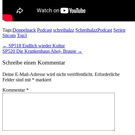
Tags:
Doppelpack
Podcast
schreihalzz
SchreihalzzPodcast
Serien
Sitcom
Top3
Post
← SP518 Endlich wieder Kultur
SP520 Die Krankenhaus Ahoj- Brause →
navigation
Schreibe einen Kommentar
Deine E-Mail-Adresse wird nicht veröffentlicht.
Erforderliche
Felder sind mit
*
markiert
Kommentar
*