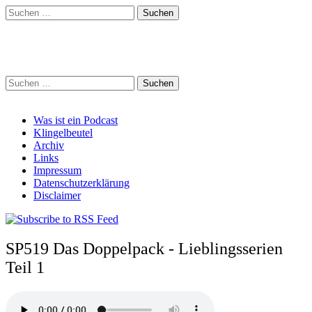
Suchen
nach:
Schreihalzz Podcast
Suchen
nach:
Main
Skip
Was ist ein Podcast
to
Klingelbeutel
menu
content
Archiv
Links
Impressum
Datenschutzerklärung
Disclaimer
SP519 Das Doppelpack - Lieblingsserien
Teil 1