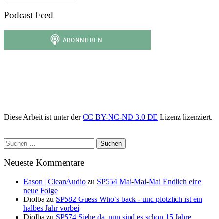
Podcast Feed
Diese Arbeit ist unter der
CC BY-NC-ND 3.0 DE
Lizenz lizenziert.
Suchen
nach:
Neueste Kommentare
Eason | CleanAudio
zu
SP554 Mai-Mai-Mai Endlich eine
neue Folge
Diolba
zu
SP582 Guess Who’s back - und plötzlich ist ein
halbes Jahr vorbei
Diolba
zu
SP574 Siehe da, nun sind es schon 15 Jahre