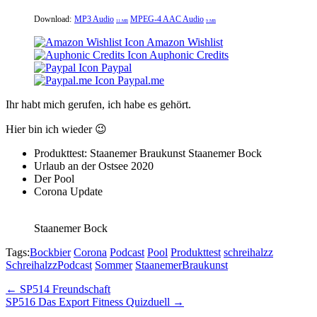
Download:
MP3 Audio
MPEG-4 AAC Audio
11 MB
9 MB
Amazon Wishlist
Auphonic Credits
Paypal
Paypal.me
Ihr habt mich gerufen, ich habe es gehört.
Hier bin ich wieder 😉
Produkttest: Staanemer Braukunst Staanemer Bock
Urlaub an der Ostsee 2020
Der Pool
Corona Update
Staanemer Bock
Tags:
Bockbier
Corona
Podcast
Pool
Produkttest
schreihalzz
SchreihalzzPodcast
Sommer
StaanemerBraukunst
Post
← SP514 Freundschaft
SP516 Das Export Fitness Quizduell →
navigation