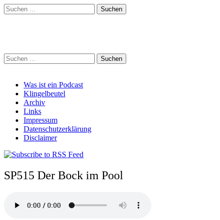
Suchen
nach:
Schreihalzz Podcast
Suchen
nach:
Main
Skip
Was ist ein Podcast
to
Klingelbeutel
menu
content
Archiv
Links
Impressum
Datenschutzerklärung
Disclaimer
SP515 Der Bock im Pool