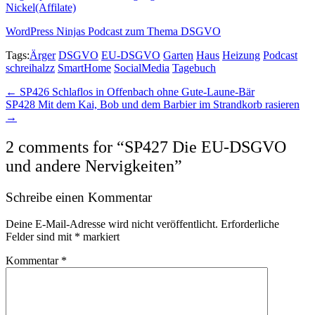
Nickel(Affilate)
WordPress Ninjas Podcast zum Thema DSGVO
Tags:
Ärger
DSGVO
EU-DSGVO
Garten
Haus
Heizung
Podcast
schreihalzz
SmartHome
SocialMedia
Tagebuch
Post
← SP426 Schlaflos in Offenbach ohne Gute-Laune-Bär
SP428 Mit dem Kai, Bob und dem Barbier im Strandkorb rasieren
navigation
→
2 comments for “
SP427 Die EU-DSGVO
und andere Nervigkeiten
”
Schreibe einen Kommentar
Deine E-Mail-Adresse wird nicht veröffentlicht.
Erforderliche
Felder sind mit
*
markiert
Kommentar
*