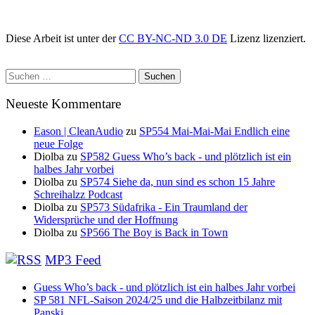
Diese Arbeit ist unter der
CC BY-NC-ND 3.0 DE
Lizenz lizenziert.
Suchen
nach:
Neueste Kommentare
Eason | CleanAudio
zu
SP554 Mai-Mai-Mai Endlich eine
neue Folge
Diolba
zu
SP582 Guess Who’s back - und plötzlich ist ein
halbes Jahr vorbei
Diolba
zu
SP574 Siehe da, nun sind es schon 15 Jahre
Schreihalzz Podcast
Diolba
zu
SP573 Südafrika - Ein Traumland der
Widersprüche und der Hoffnung
Diolba
zu
SP566 The Boy is Back in Town
MP3 Feed
Guess Who’s back - und plötzlich ist ein halbes Jahr vorbei
SP 581 NFL-Saison 2024/25 und die Halbzeitbilanz mit
Panski