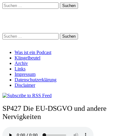
Suchen
nach:
Schreihalzz Podcast
Suchen
nach:
Main
Skip
Was ist ein Podcast
to
Klingelbeutel
menu
content
Archiv
Links
Impressum
Datenschutzerklärung
Disclaimer
SP427 Die EU-DSGVO und andere
Nervigkeiten