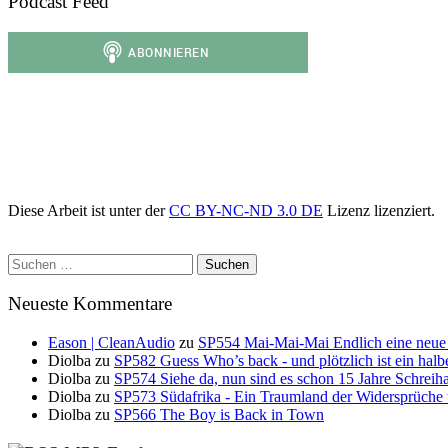
Podcast Feed
Diese Arbeit ist unter der
CC BY-NC-ND 3.0 DE
Lizenz lizenziert.
Suchen
nach:
Neueste Kommentare
Eason | CleanAudio
zu
SP554 Mai-Mai-Mai Endlich eine neue
Diolba
zu
SP582 Guess Who’s back - und plötzlich ist ein halb
Diolba
zu
SP574 Siehe da, nun sind es schon 15 Jahre Schreih
Diolba
zu
SP573 Südafrika - Ein Traumland der Widersprüche
Diolba
zu
SP566 The Boy is Back in Town