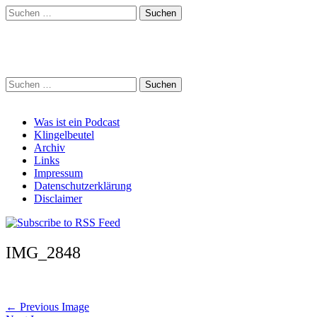
Suchen
nach:
Schreihalzz Podcast
Suchen
nach:
Main
Skip
Was ist ein Podcast
to
Klingelbeutel
menu
content
Archiv
Links
Impressum
Datenschutzerklärung
Disclaimer
IMG_2848
Post
← Previous Image