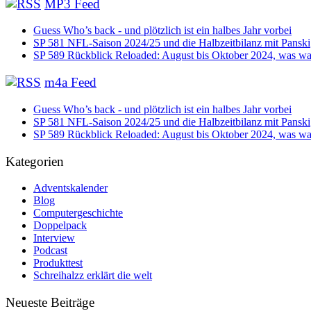
MP3 Feed
Guess Who’s back - und plötzlich ist ein halbes Jahr vorbei
SP 581 NFL-Saison 2024/25 und die Halbzeitbilanz mit Panski
SP 589 Rückblick Reloaded: August bis Oktober 2024, was war
m4a Feed
Guess Who’s back - und plötzlich ist ein halbes Jahr vorbei
SP 581 NFL-Saison 2024/25 und die Halbzeitbilanz mit Panski
SP 589 Rückblick Reloaded: August bis Oktober 2024, was war
Kategorien
Adventskalender
Blog
Computergeschichte
Doppelpack
Interview
Podcast
Produkttest
Schreihalzz erklärt die welt
Neueste Beiträge