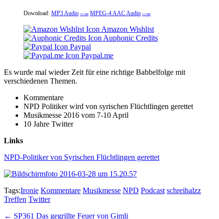
Download:
MP3 Audio
MPEG-4 AAC Audio
15 MB
12 MB
Amazon Wishlist
Auphonic Credits
Paypal
Paypal.me
Es wurde mal wieder Zeit für eine richtige Babbelfolge mit
verschiedenen Themen.
Kommentare
NPD Politiker wird von syrischen Flüchtlingen gerettet
Musikmesse 2016 vom 7-10 April
10 Jahre Twitter
Links
NPD-Politiker von Syrischen Flüchtlingen gerettet
Tags:
Ironie
Kommentare
Musikmesse
NPD
Podcast
schreihalzz
Treffen
Twitter
Post
← SP361 Das gegrillte Feuer von Gimli