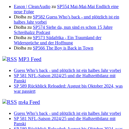
Eason | CleanAudio
zu
SP554 Mai-Mai-Mai Endlich eine
neue Folge
Diolba
zu
SP582 Guess Who’s back - und plötzlich ist ein
halbes Jahr vorbei
Diolba
zu
SP574 Siehe da, nun sind es schon 15 Jahre
Schreihalzz Podcast
Diolba
zu
SP573 Südafrika - Ein Traumland der
Widersprüche und der Hoffnung
Diolba
zu
SP566 The Boy is Back in Town
MP3 Feed
Guess Who’s back - und plötzlich ist ein halbes Jahr vorbei
SP 581 NFL-Saison 2024/25 und die Halbzeitbilanz mit
Panski
SP 589 Rückblick Reloaded: August bis Oktober 2024, was
war passiert
m4a Feed
Guess Who’s back - und plötzlich ist ein halbes Jahr vorbei
SP 581 NFL-Saison 2024/25 und die Halbzeitbilanz mit
Panski
SP 589 Rückblick Reloaded: August bis Oktober 2024, was