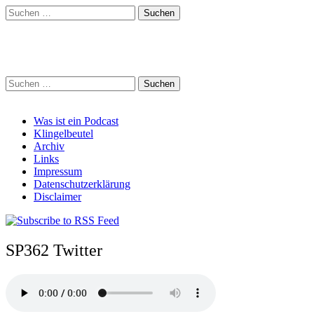
Suchen
nach:
Schreihalzz Podcast
Suchen
nach:
Main
Skip
Was ist ein Podcast
to
Klingelbeutel
menu
content
Archiv
Links
Impressum
Datenschutzerklärung
Disclaimer
SP362 Twitter