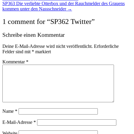
SP363 Die verliebte Otterbox und der Rauchmelder des Grauens
navigation
kommen unter den Nassschneider →
1 comment for “
SP362 Twitter
”
Schreibe einen Kommentar
Deine E-Mail-Adresse wird nicht veröffentlicht.
Erforderliche
Felder sind mit
*
markiert
Kommentar
*
Name
*
E-Mail-Adresse
*
Website