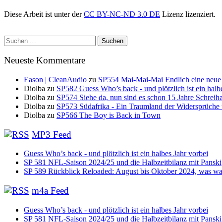
Diese Arbeit ist unter der
CC BY-NC-ND 3.0 DE
Lizenz lizenziert.
Suchen
nach:
Neueste Kommentare
Eason | CleanAudio
zu
SP554 Mai-Mai-Mai Endlich eine neue
Diolba
zu
SP582 Guess Who’s back - und plötzlich ist ein halb
Diolba
zu
SP574 Siehe da, nun sind es schon 15 Jahre Schreih
Diolba
zu
SP573 Südafrika - Ein Traumland der Widersprüche
Diolba
zu
SP566 The Boy is Back in Town
MP3 Feed
Guess Who’s back - und plötzlich ist ein halbes Jahr vorbei
SP 581 NFL-Saison 2024/25 und die Halbzeitbilanz mit Panski
SP 589 Rückblick Reloaded: August bis Oktober 2024, was war
m4a Feed
Guess Who’s back - und plötzlich ist ein halbes Jahr vorbei
SP 581 NFL-Saison 2024/25 und die Halbzeitbilanz mit Panski