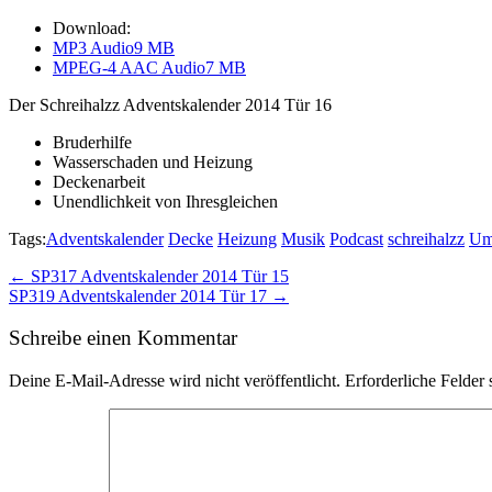
Download:
MP3 Audio
9 MB
MPEG-4 AAC Audio
7 MB
Der Schreihalzz Adventskalender 2014 Tür 16
Bruderhilfe
Wasserschaden und Heizung
Deckenarbeit
Unendlichkeit von Ihresgleichen
Tags:
Adventskalender
Decke
Heizung
Musik
Podcast
schreihalzz
Um
Post
← SP317 Adventskalender 2014 Tür 15
SP319 Adventskalender 2014 Tür 17 →
navigation
Schreibe einen Kommentar
Deine E-Mail-Adresse wird nicht veröffentlicht.
Erforderliche Felder 