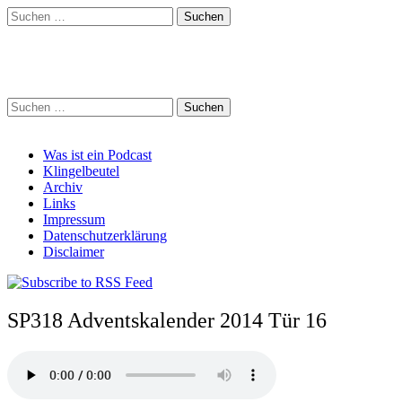
Suchen
nach:
Schreihalzz Podcast
Suchen
nach:
Main
Skip
Was ist ein Podcast
to
Klingelbeutel
menu
content
Archiv
Links
Impressum
Datenschutzerklärung
Disclaimer
SP318 Adventskalender 2014 Tür 16