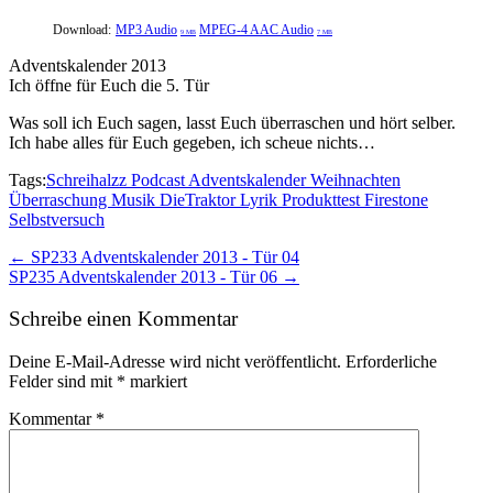
Download:
MP3 Audio
MPEG-4 AAC Audio
9 MB
7 MB
Adventskalender 2013
Ich öffne für Euch die 5. Tür
Was soll ich Euch sagen, lasst Euch überraschen und hört selber.
Ich habe alles für Euch gegeben, ich scheue nichts…
Tags:
Schreihalzz Podcast Adventskalender Weihnachten
Überraschung Musik DieTraktor Lyrik Produkttest Firestone
Selbstversuch
Post
← SP233 Adventskalender 2013 - Tür 04
SP235 Adventskalender 2013 - Tür 06 →
navigation
Schreibe einen Kommentar
Deine E-Mail-Adresse wird nicht veröffentlicht.
Erforderliche
Felder sind mit
*
markiert
Kommentar
*