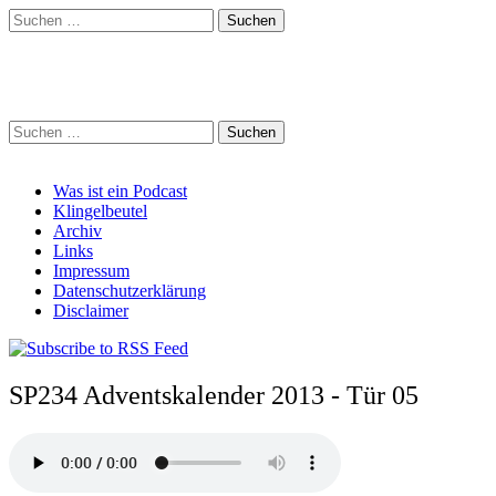
Suchen
nach:
Schreihalzz Podcast
Suchen
nach:
Main
Skip
Was ist ein Podcast
to
Klingelbeutel
menu
content
Archiv
Links
Impressum
Datenschutzerklärung
Disclaimer
SP234 Adventskalender 2013 - Tür 05