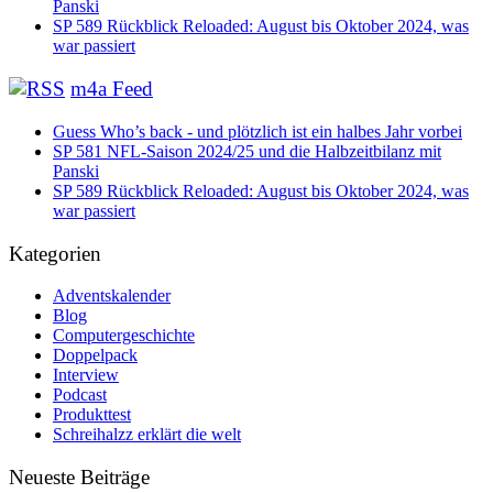
Panski
SP 589 Rückblick Reloaded: August bis Oktober 2024, was
war passiert
m4a Feed
Guess Who’s back - und plötzlich ist ein halbes Jahr vorbei
SP 581 NFL-Saison 2024/25 und die Halbzeitbilanz mit
Panski
SP 589 Rückblick Reloaded: August bis Oktober 2024, was
war passiert
Kategorien
Adventskalender
Blog
Computergeschichte
Doppelpack
Interview
Podcast
Produkttest
Schreihalzz erklärt die welt
Neueste Beiträge