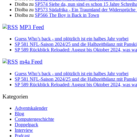
Diolba
zu
SP574 Siehe da, nun sind es schon 15 Jahre Schreih
Diolba
zu
SP573 Südafrika - Ein Traumland der Widersprüche
Diolba
zu
SP566 The Boy is Back in Town
MP3 Feed
Guess Who’s back - und plötzlich ist ein halbes Jahr vorbei
SP 581 NFL-Saison 2024/25 und die Halbzeitbilanz mit Panski
SP 589 Rückblick Reloaded: August bis Oktober 2024, was war
m4a Feed
Guess Who’s back - und plötzlich ist ein halbes Jahr vorbei
SP 581 NFL-Saison 2024/25 und die Halbzeitbilanz mit Panski
SP 589 Rückblick Reloaded: August bis Oktober 2024, was war
Kategorien
Adventskalender
Blog
Computergeschichte
Doppelpack
Interview
Podcast