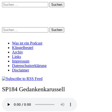
Suchen
nach:
Schreihalzz Podcast
Suchen
nach:
Main
Skip
Was ist ein Podcast
to
Klingelbeutel
menu
content
Archiv
Links
Impressum
Datenschutzerklärung
Disclaimer
SP184 Gedankenkarussell