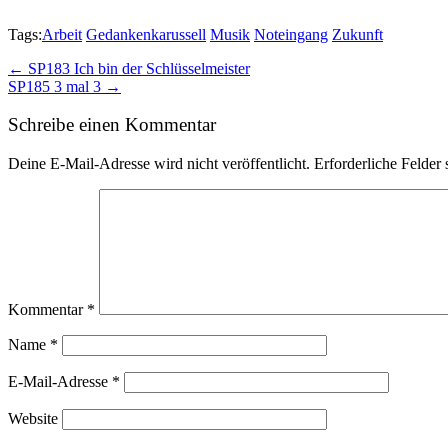
Tags:
Arbeit
Gedankenkarussell
Musik
Noteingang
Zukunft
Post
← SP183 Ich bin der Schlüsselmeister
SP185 3 mal 3 →
navigation
Schreibe einen Kommentar
Deine E-Mail-Adresse wird nicht veröffentlicht.
Erforderliche Felder 
Kommentar
*
Name
*
E-Mail-Adresse
*
Website