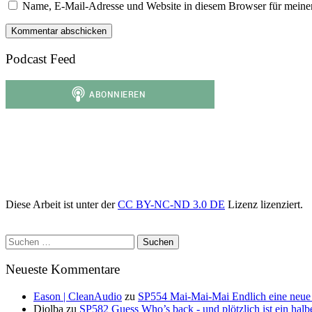
Name, E-Mail-Adresse und Website in diesem Browser für meine
Podcast Feed
Diese Arbeit ist unter der
CC BY-NC-ND 3.0 DE
Lizenz lizenziert.
Suchen
nach:
Neueste Kommentare
Eason | CleanAudio
zu
SP554 Mai-Mai-Mai Endlich eine neue
Diolba
zu
SP582 Guess Who’s back - und plötzlich ist ein halb