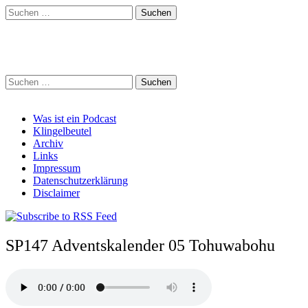
Suchen
nach:
Schreihalzz Podcast
Suchen
nach:
Main
Skip
Was ist ein Podcast
to
Klingelbeutel
menu
content
Archiv
Links
Impressum
Datenschutzerklärung
Disclaimer
SP147 Adventskalender 05 Tohuwabohu