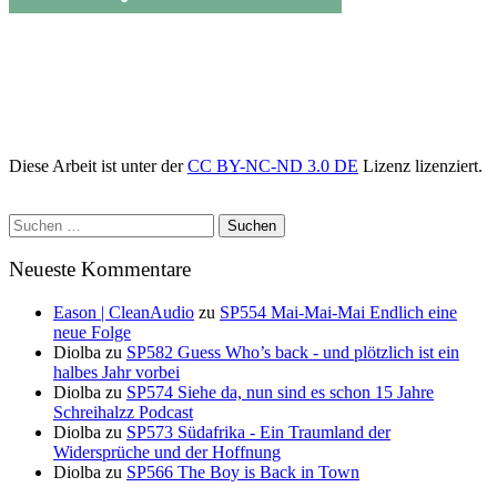
Diese Arbeit ist unter der
CC BY-NC-ND 3.0 DE
Lizenz lizenziert.
Suchen
nach:
Neueste Kommentare
Eason | CleanAudio
zu
SP554 Mai-Mai-Mai Endlich eine
neue Folge
Diolba
zu
SP582 Guess Who’s back - und plötzlich ist ein
halbes Jahr vorbei
Diolba
zu
SP574 Siehe da, nun sind es schon 15 Jahre
Schreihalzz Podcast
Diolba
zu
SP573 Südafrika - Ein Traumland der
Widersprüche und der Hoffnung
Diolba
zu
SP566 The Boy is Back in Town