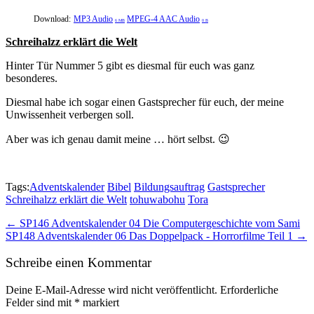
Download:
MP3 Audio
MPEG-4 AAC Audio
6 MB
0 B
Schreihalzz erklärt die Welt
Hinter Tür Nummer 5 gibt es diesmal für euch was ganz
besonderes.
Diesmal habe ich sogar einen Gastsprecher für euch, der meine
Unwissenheit verbergen soll.
Aber was ich genau damit meine … hört selbst. 😉
Tags:
Adventskalender
Bibel
Bildungsauftrag
Gastsprecher
Schreihalzz erklärt die Welt
tohuwabohu
Tora
Post
← SP146 Adventskalender 04 Die Computergeschichte vom Sami
SP148 Adventskalender 06 Das Doppelpack - Horrorfilme Teil 1 →
navigation
Schreibe einen Kommentar
Deine E-Mail-Adresse wird nicht veröffentlicht.
Erforderliche
Felder sind mit
*
markiert