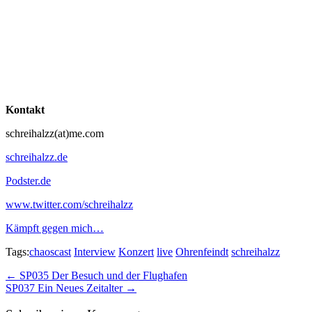
Kontakt
schreihalzz(at)me.com
schreihalzz.de
Podster.de
www.twitter.com/schreihalzz
Kämpft gegen mich…
Tags:
chaoscast
Interview
Konzert
live
Ohrenfeindt
schreihalzz
Post
← SP035 Der Besuch und der Flughafen
SP037 Ein Neues Zeitalter →
navigation