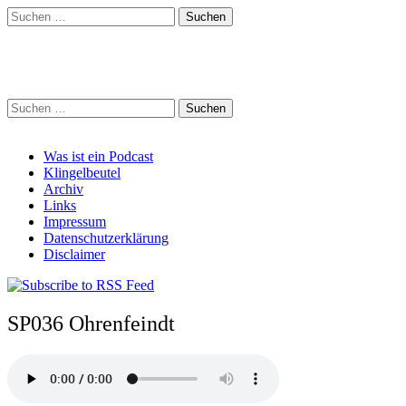
Suchen
nach:
Schreihalzz Podcast
Suchen
nach:
Main
Skip
Was ist ein Podcast
to
Klingelbeutel
menu
content
Archiv
Links
Impressum
Datenschutzerklärung
Disclaimer
SP036 Ohrenfeindt