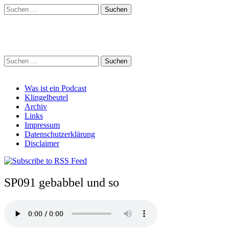
Suchen
nach:
Schreihalzz Podcast
Suchen
nach:
Main
Skip
Was ist ein Podcast
to
Klingelbeutel
menu
content
Archiv
Links
Impressum
Datenschutzerklärung
Disclaimer
SP091 gebabbel und so