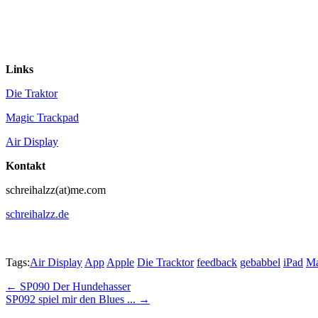
Links
Die Traktor
Magic Trackpad
Air Display
Kontakt
schreihalzz(at)me.com
schreihalzz.de
Tags:
Air Display
App
Apple
Die Tracktor
feedback
gebabbel
iPad
Ma
Post
← SP090 Der Hundehasser
SP092 spiel mir den Blues ... →
navigation