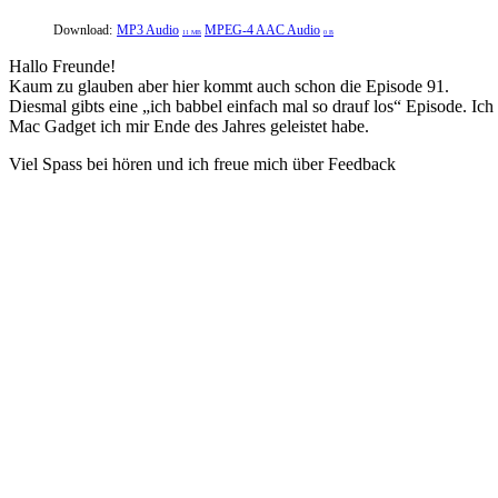
Download:
MP3 Audio
MPEG-4 AAC Audio
11 MB
0 B
Hallo Freunde!
Kaum zu glauben aber hier kommt auch schon die Episode 91.
Diesmal gibts eine „ich babbel einfach mal so drauf los“ Episode. Ic
Mac Gadget ich mir Ende des Jahres geleistet habe.
Viel Spass bei hören und ich freue mich über Feedback