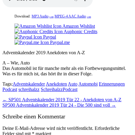
Download:
MP3 Audio
MPEG-4 AAC Audio
6 MB
5 MB
Amazon Wishlist
Auphonic Credits
Paypal
Paypal.me
Adventskalender 2019 Anekdoten von A-Z
A – Wie, Auto
Das Automobil ist für manche mehr als ein Fortbewegungsmittel.
Was es für mich ist, das hört ihr in dieser Folge.
Tags:
Adventskalender
Anekdoten
Auto
Automobi
Erinnerungen
Podcast
schreihalzz
SchreihalzzPodcast
Post
← SP501 Adventskalender 2019 Tür 22 - Anekdoten von A-Z
SP500 Adventskalender 2019 Tür 24 - Die 500 sind voll →
navigation
Schreibe einen Kommentar
Deine E-Mail-Adresse wird nicht veröffentlicht.
Erforderliche
Felder sind mit
*
markiert