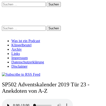
Suchen
nach:
Schreihalzz Podcast
Suchen
nach:
Main
Skip
Was ist ein Podcast
to
Klingelbeutel
menu
content
Archiv
Links
Impressum
Datenschutzerklärung
Disclaimer
SP502 Adventskalender 2019 Tür 23 -
Anekdoten von A-Z