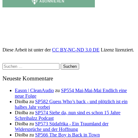
Diese Arbeit ist unter der
CC BY-NC-ND 3.0 DE
Lizenz lizenziert.
Suchen
nach:
Neueste Kommentare
Eason | CleanAudio
zu
SP554 Mai-Mai-Mai Endlich eine
neue Folge
Diolba
zu
SP582 Guess Who’s back - und plötzlich ist ein
halbes Jahr vorbei
Diolba
zu
SP574 Siehe da, nun sind es schon 15 Jahre
Schreihalzz Podcast
Diolba
zu
SP573 Südafrika - Ein Traumland der
Widersprüche und der Hoffnung
Diolba
zu
SP566 The Boy is Back in Town