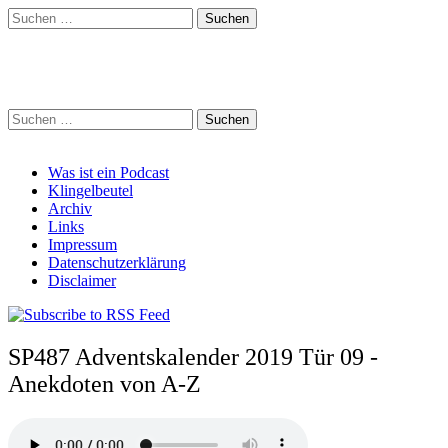
Suchen
nach:
Schreihalzz Podcast
Suchen
nach:
Main
Skip
Was ist ein Podcast
to
Klingelbeutel
menu
content
Archiv
Links
Impressum
Datenschutzerklärung
Disclaimer
SP487 Adventskalender 2019 Tür 09 -
Anekdoten von A-Z