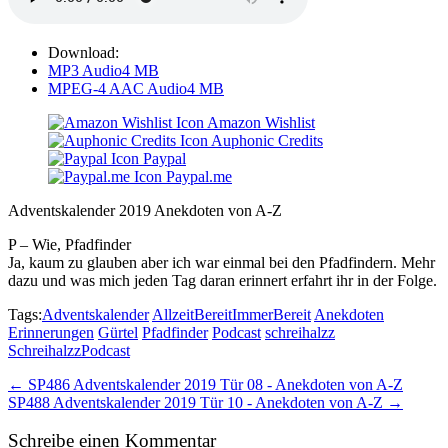
Download:
MP3 Audio
4 MB
MPEG-4 AAC Audio
4 MB
Amazon Wishlist
Auphonic Credits
Paypal
Paypal.me
Adventskalender 2019 Anekdoten von A-Z
P – Wie, Pfadfinder
Ja, kaum zu glauben aber ich war einmal bei den Pfadfindern. Mehr
dazu und was mich jeden Tag daran erinnert erfahrt ihr in der Folge.
Tags:
Adventskalender
AllzeitBereitImmerBereit
Anekdoten
Erinnerungen
Gürtel
Pfadfinder
Podcast
schreihalzz
SchreihalzzPodcast
Post
← SP486 Adventskalender 2019 Tür 08 - Anekdoten von A-Z
SP488 Adventskalender 2019 Tür 10 - Anekdoten von A-Z →
navigation
Schreibe einen Kommentar