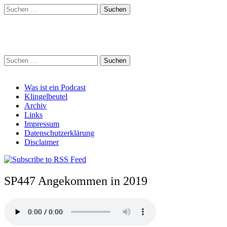
Suchen
nach:
Schreihalzz Podcast
Suchen
nach:
Main
Skip
Was ist ein Podcast
to
Klingelbeutel
menu
content
Archiv
Links
Impressum
Datenschutzerklärung
Disclaimer
SP447 Angekommen in 2019