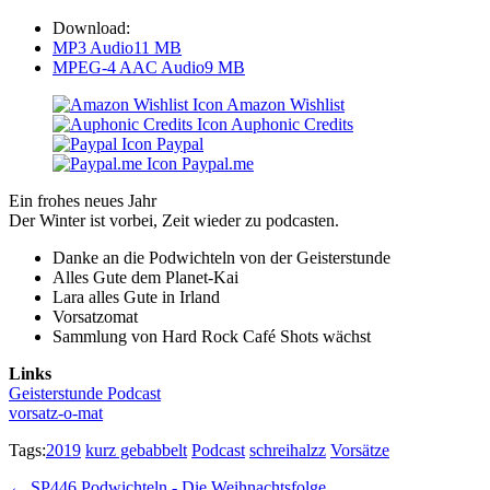
Download:
MP3 Audio
11 MB
MPEG-4 AAC Audio
9 MB
Amazon Wishlist
Auphonic Credits
Paypal
Paypal.me
Ein frohes neues Jahr
Der Winter ist vorbei, Zeit wieder zu podcasten.
Danke an die Podwichteln von der Geisterstunde
Alles Gute dem Planet-Kai
Lara alles Gute in Irland
Vorsatzomat
Sammlung von Hard Rock Café Shots wächst
Links
Geisterstunde Podcast
vorsatz-o-mat
Tags:
2019
kurz gebabbelt
Podcast
schreihalzz
Vorsätze
Post
← SP446 Podwichteln - Die Weihnachtsfolge