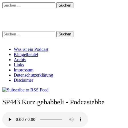
Suchen
nach:
Schreihalzz Podcast
Suchen
nach:
Main
Skip
Was ist ein Podcast
to
Klingelbeutel
menu
content
Archiv
Links
Impressum
Datenschutzerklärung
Disclaimer
SP443 Kurz gebabbelt - Podcastebbe