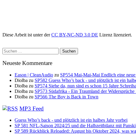
Diese Arbeit ist unter der
CC BY-NC-ND 3.0 DE
Lizenz lizenziert.
Suchen
nach:
Neueste Kommentare
Eason | CleanAudio
zu
SP554 Mai-Mai-Mai Endlich eine neue
Diolba
zu
SP582 Guess Who’s back - und plötzlich ist ein halb
Diolba
zu
SP574 Siehe da, nun sind es schon 15 Jahre Schreih
Diolba
zu
SP573 Südafrika - Ein Traumland der Widersprüche
Diolba
zu
SP566 The Boy is Back in Town
MP3 Feed
Guess Who’s back - und plötzlich ist ein halbes Jahr vorbei
SP 581 NFL-Saison 2024/25 und die Halbzeitbilanz mit Panski
SP 589 Rückblick Reloaded: August bis Oktober 2024, was war