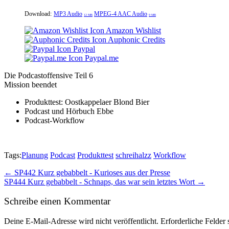
Download:
MP3 Audio
MPEG-4 AAC Audio
12 MB
9 MB
Amazon Wishlist
Auphonic Credits
Paypal
Paypal.me
Die Podcastoffensive Teil 6
Mission beendet
Produkttest: Oostkappelaer Blond Bier
Podcast und Hörbuch Ebbe
Podcast-Workflow
Tags:
Planung
Podcast
Produkttest
schreihalzz
Workflow
Post
← SP442 Kurz gebabbelt - Kurioses aus der Presse
SP444 Kurz gebabbelt - Schnaps, das war sein letztes Wort →
navigation
Schreibe einen Kommentar
Deine E-Mail-Adresse wird nicht veröffentlicht.
Erforderliche Felder 