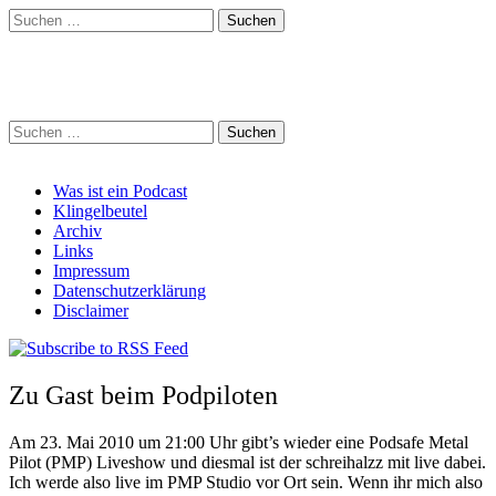
Suchen
nach:
Schreihalzz Podcast
Suchen
nach:
Main
Skip
Was ist ein Podcast
to
Klingelbeutel
menu
content
Archiv
Links
Impressum
Datenschutzerklärung
Disclaimer
Zu Gast beim Podpiloten
Am 23. Mai 2010 um 21:00 Uhr gibt’s wieder eine Podsafe Metal
Pilot (PMP) Liveshow und diesmal ist der schreihalzz mit live dabei.
Ich werde also live im PMP Studio vor Ort sein. Wenn ihr mich also