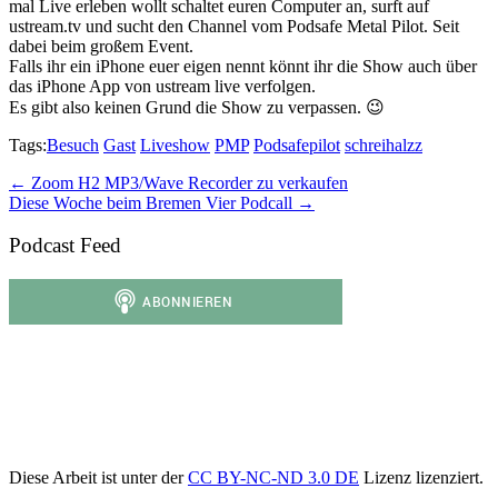
mal Live erleben wollt schaltet euren Computer an, surft auf
ustream.tv und sucht den Channel vom Podsafe Metal Pilot. Seit
dabei beim großem Event.
Falls ihr ein iPhone euer eigen nennt könnt ihr die Show auch über
das iPhone App von ustream live verfolgen.
Es gibt also keinen Grund die Show zu verpassen. 😉
Tags:
Besuch
Gast
Liveshow
PMP
Podsafepilot
schreihalzz
Post
← Zoom H2 MP3/Wave Recorder zu verkaufen
Diese Woche beim Bremen Vier Podcall →
navigation
Podcast Feed
Diese Arbeit ist unter der
CC BY-NC-ND 3.0 DE
Lizenz lizenziert.