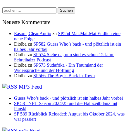
Suchen
nach:
Neueste Kommentare
Eason | CleanAudio
zu
SP554 Mai-Mai-Mai Endlich eine
neue Folge
Diolba
zu
SP582 Guess Who’s back - und plötzlich ist ein
halbes Jahr vorbei
Diolba
zu
SP574 Siehe da, nun sind es schon 15 Jahre
Schreihalzz Podcast
Diolba
zu
SP573 Südafrika - Ein Traumland der
Widersprüche und der Hoffnung
Diolba
zu
SP566 The Boy is Back in Town
MP3 Feed
Guess Who’s back - und plötzlich ist ein halbes Jahr vorbei
SP 581 NFL-Saison 2024/25 und die Halbzeitbilanz mit
Panski
SP 589 Rückblick Reloaded: August bis Oktober 2024, was
war passiert
m4a Feed