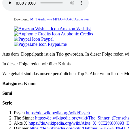
Download:
MP3 Audio
MPEG-4 AAC Audio
77 MB
57 MB
Amazon Wishlist
Auphonic Credits
Paypal
Paypal.me
Aus dem Doppelpack ist ein Trio geworden. In dieser Folge reden wi
In dieser Folge reden wir über Krimis.
Wie gehabt sind das unsere persönlichen Top 5. Aber wenn ihr der Me
Kategorie: Krimi
Sami
Serie
Psych
https://de.wikipedia.org/wiki/Psych
The Sinner
https://de.wikipedia.org/wiki/The_Sinner_(Fernsehs
Akte X
https://de.wikipedia.org/wiki/Akte_X_%E2%80%93
Dahmer
https://de.wikipedia.org/wiki/Dahmer_%E2%80%93_