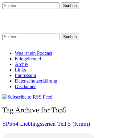
Suchen
nach:
Schreihalzz Podcast
Suchen
nach:
Main
Skip
Was ist ein Podcast
to
Klingelbeutel
menu
content
Archiv
Links
Impressum
Datenschutzerklärung
Disclaimer
Tag Archive for Top5
SP564 Lieblingsserien Teil 5 (Krimi)