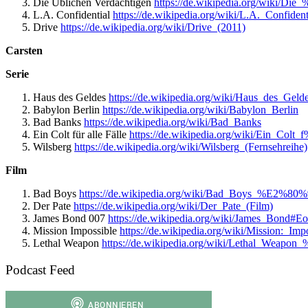
Die Üblichen Verdächtigen
https://de.wikipedia.org/wiki/
L.A. Confidential
https://de.wikipedia.org/wiki/L.A._Confident
Drive
https://de.wikipedia.org/wiki/Drive_(2011)
Carsten
Serie
Haus des Geldes
https://de.wikipedia.org/wiki/Haus_des_Geld
Babylon Berlin
https://de.wikipedia.org/wiki/Babylon_Berlin
Bad Banks
https://de.wikipedia.org/wiki/Bad_Banks
Ein Colt für alle Fälle
https://de.wikipedia.org/wiki/Ein_Co
Wilsberg
https://de.wikipedia.org/wiki/Wilsberg_(Fernsehreihe)
Film
Bad Boys
https://de.wikipedia.org/wiki/Bad_Boys_%E2%80
Der Pate
https://de.wikipedia.org/wiki/Der_Pate_(Film)
James Bond 007
https://de.wikipedia.org/wiki/James_Bond#Eo
Mission Impossible
https://de.wikipedia.org/wiki/Mission:_Imp
Lethal Weapon
https://de.wikipedia.org/wiki/Lethal_Weapo
Podcast Feed