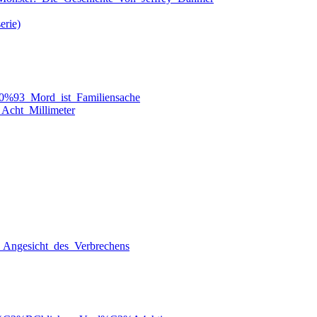
erie)
80%93_Mord_ist_Familiensache
Acht_Millimeter
Im_Angesicht_des_Verbrechens