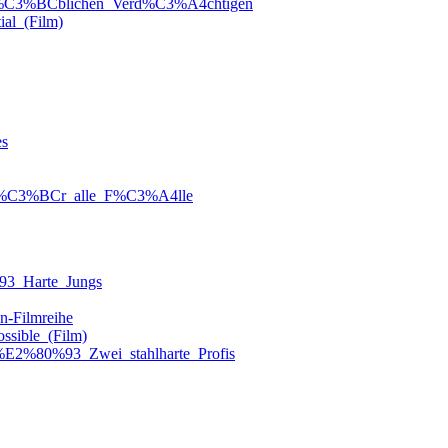
Die_%C3%BCblichen_Verd%C3%A4chtigen
ial_(Film)
es
lt_f%C3%BCr_alle_F%C3%A4lle
%93_Harte_Jungs
n-Filmreihe
ossible_(Film)
n_%E2%80%93_Zwei_stahlharte_Profis