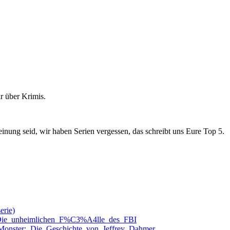
r über Krimis.
inung seid, wir haben Serien vergessen, das schreibt uns Eure Top 5.
erie)
_Die_unheimlichen_F%C3%A4lle_des_FBI
Monster:_Die_Geschichte_von_Jeffrey_Dahmer