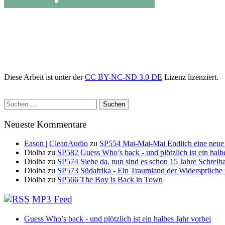
Diese Arbeit ist unter der
CC BY-NC-ND 3.0 DE
Lizenz lizenziert.
Suchen
nach:
Neueste Kommentare
Eason | CleanAudio
zu
SP554 Mai-Mai-Mai Endlich eine neue
Diolba
zu
SP582 Guess Who’s back - und plötzlich ist ein halb
Diolba
zu
SP574 Siehe da, nun sind es schon 15 Jahre Schreih
Diolba
zu
SP573 Südafrika - Ein Traumland der Widersprüche
Diolba
zu
SP566 The Boy is Back in Town
MP3 Feed
Guess Who’s back - und plötzlich ist ein halbes Jahr vorbei