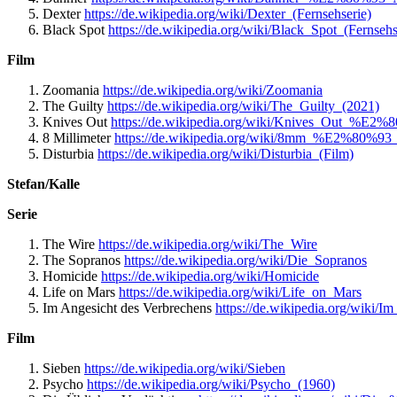
Dexter
https://de.wikipedia.org/wiki/Dexter_(Fernsehserie)
Black Spot
https://de.wikipedia.org/wiki/Black_Spot_(Fernsehs
Film
Zoomania
https://de.wikipedia.org/wiki/Zoomania
The Guilty
https://de.wikipedia.org/wiki/The_Guilty_(2021)
Knives Out
https://de.wikipedia.org/wiki/Knives_Out_%E2%
8 Millimeter
https://de.wikipedia.org/wiki/8mm_%E2%80%93_
Disturbia
https://de.wikipedia.org/wiki/Disturbia_(Film)
Stefan/Kalle
Serie
The Wire
https://de.wikipedia.org/wiki/The_Wire
The Sopranos
https://de.wikipedia.org/wiki/Die_Sopranos
Homicide
https://de.wikipedia.org/wiki/Homicide
Life on Mars
https://de.wikipedia.org/wiki/Life_on_Mars
Im Angesicht des Verbrechens
https://de.wikipedia.org/wiki/
Film
Sieben
https://de.wikipedia.org/wiki/Sieben
Psycho
https://de.wikipedia.org/wiki/Psycho_(1960)