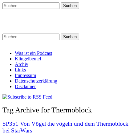
Suchen
nach:
Schreihalzz Podcast
Suchen
nach:
Main
Skip
Was ist ein Podcast
to
Klingelbeutel
menu
content
Archiv
Links
Impressum
Datenschutzerklärung
Disclaimer
Tag Archive for Thermoblock
SP351 Von Vögel die vögeln und dem Thermoblock
bei StarWars