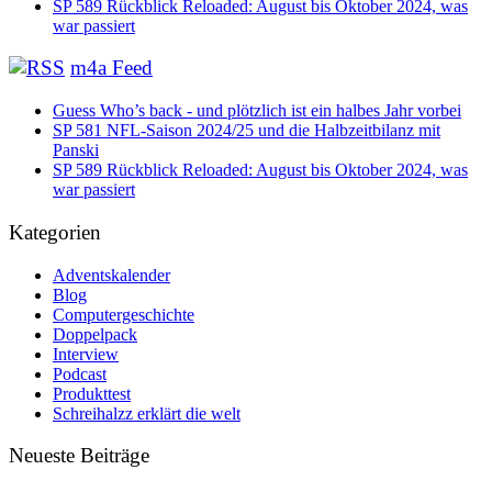
SP 589 Rückblick Reloaded: August bis Oktober 2024, was
war passiert
m4a Feed
Guess Who’s back - und plötzlich ist ein halbes Jahr vorbei
SP 581 NFL-Saison 2024/25 und die Halbzeitbilanz mit
Panski
SP 589 Rückblick Reloaded: August bis Oktober 2024, was
war passiert
Kategorien
Adventskalender
Blog
Computergeschichte
Doppelpack
Interview
Podcast
Produkttest
Schreihalzz erklärt die welt
Neueste Beiträge