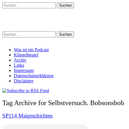
Suchen
nach:
Schreihalzz Podcast
Suchen
nach:
Main
Skip
Was ist ein Podcast
to
Klingelbeutel
menu
content
Archiv
Links
Impressum
Datenschutzerklärung
Disclaimer
Tag Archive for Selbstversuch. Bobsonsbob
SP114 Maigeschichten