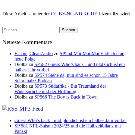
Diese Arbeit ist unter der
CC BY-NC-ND 3.0 DE
Lizenz lizenziert.
Suchen
nach:
Neueste Kommentare
Eason | CleanAudio
zu
SP554 Mai-Mai-Mai Endlich eine
neue Folge
Diolba
zu
SP582 Guess Who’s back - und plötzlich ist ein
halbes Jahr vorbei
Diolba
zu
SP574 Siehe da, nun sind es schon 15 Jahre
Schreihalzz Podcast
Diolba
zu
SP573 Südafrika - Ein Traumland der
Widersprüche und der Hoffnung
Diolba
zu
SP566 The Boy is Back in Town
MP3 Feed
Guess Who’s back - und plötzlich ist ein halbes Jahr vorbei
SP 581 NFL-Saison 2024/25 und die Halbzeitbilanz mit
Panski