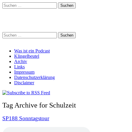
Suchen
nach:
Schreihalzz Podcast
Suchen
nach:
Main
Skip
Was ist ein Podcast
to
Klingelbeutel
menu
content
Archiv
Links
Impressum
Datenschutzerklärung
Disclaimer
Tag Archive for Schulzeit
SP188 Sonntagstour