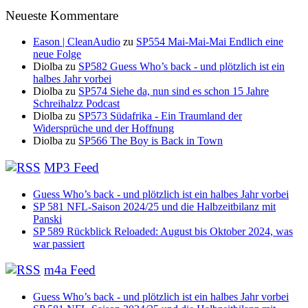
Neueste Kommentare
Eason | CleanAudio
zu
SP554 Mai-Mai-Mai Endlich eine
neue Folge
Diolba
zu
SP582 Guess Who’s back - und plötzlich ist ein
halbes Jahr vorbei
Diolba
zu
SP574 Siehe da, nun sind es schon 15 Jahre
Schreihalzz Podcast
Diolba
zu
SP573 Südafrika - Ein Traumland der
Widersprüche und der Hoffnung
Diolba
zu
SP566 The Boy is Back in Town
MP3 Feed
Guess Who’s back - und plötzlich ist ein halbes Jahr vorbei
SP 581 NFL-Saison 2024/25 und die Halbzeitbilanz mit
Panski
SP 589 Rückblick Reloaded: August bis Oktober 2024, was
war passiert
m4a Feed
Guess Who’s back - und plötzlich ist ein halbes Jahr vorbei