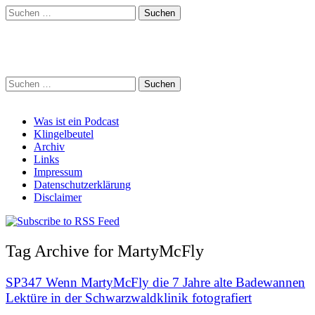
Suchen
nach:
Schreihalzz Podcast
Suchen
nach:
Main
Skip
Was ist ein Podcast
to
Klingelbeutel
menu
content
Archiv
Links
Impressum
Datenschutzerklärung
Disclaimer
Tag Archive for MartyMcFly
SP347 Wenn MartyMcFly die 7 Jahre alte Badewannen
Lektüre in der Schwarzwaldklinik fotografiert