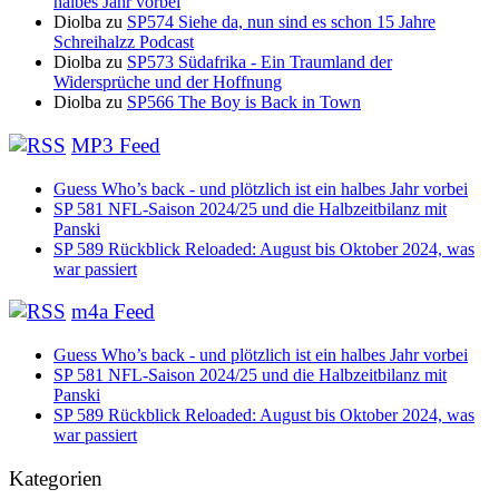
halbes Jahr vorbei
Diolba
zu
SP574 Siehe da, nun sind es schon 15 Jahre
Schreihalzz Podcast
Diolba
zu
SP573 Südafrika - Ein Traumland der
Widersprüche und der Hoffnung
Diolba
zu
SP566 The Boy is Back in Town
MP3 Feed
Guess Who’s back - und plötzlich ist ein halbes Jahr vorbei
SP 581 NFL-Saison 2024/25 und die Halbzeitbilanz mit
Panski
SP 589 Rückblick Reloaded: August bis Oktober 2024, was
war passiert
m4a Feed
Guess Who’s back - und plötzlich ist ein halbes Jahr vorbei
SP 581 NFL-Saison 2024/25 und die Halbzeitbilanz mit
Panski
SP 589 Rückblick Reloaded: August bis Oktober 2024, was
war passiert
Kategorien