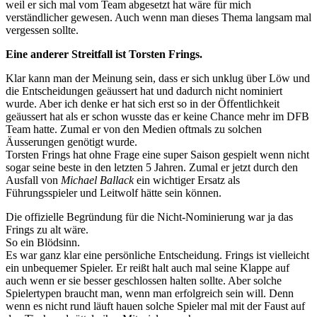
weil er sich mal vom Team abgesetzt hat wäre für mich
verständlicher gewesen. Auch wenn man dieses Thema langsam mal
vergessen sollte.
Eine anderer Streitfall ist Torsten Frings.
Klar kann man der Meinung sein, dass er sich unklug über Löw und
die Entscheidungen geäussert hat und dadurch nicht nominiert
wurde. Aber ich denke er hat sich erst so in der Öffentlichkeit
geäussert hat als er schon wusste das er keine Chance mehr im DFB
Team hatte. Zumal er von den Medien oftmals zu solchen
Äusserungen genötigt wurde.
Torsten Frings hat ohne Frage eine super Saison gespielt wenn nicht
sogar seine beste in den letzten 5 Jahren. Zumal er jetzt durch den
Ausfall von
Michael Ballack
ein wichtiger Ersatz als
Führungsspieler und Leitwolf hätte sein können.
Die offizielle Begründung für die Nicht-Nominierung war ja das
Frings zu alt wäre.
So ein Blödsinn.
Es war ganz klar eine persönliche Entscheidung. Frings ist vielleicht
ein unbequemer Spieler. Er reißt halt auch mal seine Klappe auf
auch wenn er sie besser geschlossen halten sollte. Aber solche
Spielertypen braucht man, wenn man erfolgreich sein will. Denn
wenn es nicht rund läuft hauen solche Spieler mal mit der Faust auf