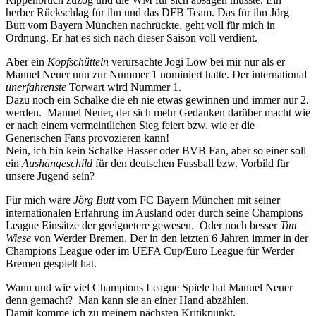
herber Rückschlag für ihn und das DFB Team. Das für ihn Jörg
Butt vom Bayern München nachrückte, geht voll für mich in
Ordnung. Er hat es sich nach dieser Saison voll verdient.
Aber ein
Kopfschütteln
verursachte Jogi Löw bei mir nur als er
Manuel Neuer nun zur Nummer 1 nominiert hatte. Der international
unerfahrenste
Torwart wird Nummer 1.
Dazu noch ein Schalke die eh nie etwas gewinnen und immer nur 2.
werden. Manuel Neuer, der sich mehr Gedanken darüber macht wie
er nach einem vermeintlichen Sieg feiert bzw. wie er die
Generischen Fans provozieren kann!
Nein, ich bin kein Schalke Hasser oder BVB Fan, aber so einer soll
ein
Aushängeschild
für den deutschen Fussball bzw. Vorbild für
unsere Jugend sein?
Für mich wäre
Jörg Butt
vom FC Bayern München mit seiner
internationalen Erfahrung im Ausland oder durch seine Champions
League Einsätze der geeignetere gewesen. Oder noch besser
Tim
Wiese
von Werder Bremen. Der in den letzten 6 Jahren immer in der
Champions League oder im UEFA Cup/Euro League für Werder
Bremen gespielt hat.
Wann und wie viel Champions League Spiele hat Manuel Neuer
denn gemacht? Man kann sie an einer Hand abzählen.
Damit komme ich zu meinem nächsten Kritikpunkt.