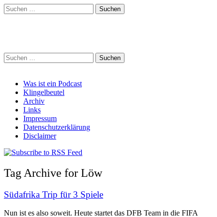
Suchen
nach:
Schreihalzz Podcast
Suchen
nach:
Main
Skip
Was ist ein Podcast
to
Klingelbeutel
menu
content
Archiv
Links
Impressum
Datenschutzerklärung
Disclaimer
Tag Archive for Löw
Südafrika Trip für 3 Spiele
Nun ist es also soweit. Heute startet das DFB Team in die FIFA