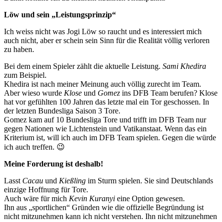
Löw und sein „Leistungsprinzip“
Ich weiss nicht was Jogi Löw so raucht und es interessiert mich
auch nicht, aber er schein sein Sinn für die Realität völlig verloren
zu haben.
Bei dem einem Spieler zählt die aktuelle Leistung.
Sami Khedira
zum Beispiel.
Khedira ist nach meiner Meinung auch völlig zurecht im Team.
Aber wieso wurde
Klose
und
Gomez
ins DFB Team berufen? Klose
hat vor gefühlten 100 Jahren das letzte mal ein Tor geschossen. In
der letzten Bundesliga Saison 3 Tore.
Gomez kam auf 10 Bundesliga Tore und trifft im DFB Team nur
gegen Nationen wie Lichtenstein und Vatikanstaat. Wenn das ein
Kriterium ist, will ich auch im DFB Team spielen. Gegen die würde
ich auch treffen. 😉
Meine Forderung ist deshalb!
Lasst
Cacau
und
Kießling
im Sturm spielen. Sie sind Deutschlands
einzige Hoffnung für Tore.
Auch wäre für mich
Kevin Kuranyi
eine Option gewesen.
Ihn aus „sportlichen“ Gründen wie die offizielle Begründung ist
nicht mitzunehmen kann ich nicht verstehen. Ihn nicht mitzunehmen