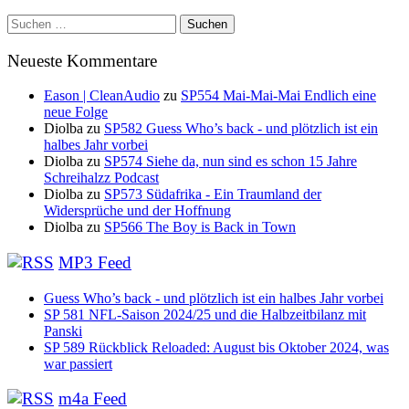
Suchen
nach:
Neueste Kommentare
Eason | CleanAudio
zu
SP554 Mai-Mai-Mai Endlich eine
neue Folge
Diolba
zu
SP582 Guess Who’s back - und plötzlich ist ein
halbes Jahr vorbei
Diolba
zu
SP574 Siehe da, nun sind es schon 15 Jahre
Schreihalzz Podcast
Diolba
zu
SP573 Südafrika - Ein Traumland der
Widersprüche und der Hoffnung
Diolba
zu
SP566 The Boy is Back in Town
MP3 Feed
Guess Who’s back - und plötzlich ist ein halbes Jahr vorbei
SP 581 NFL-Saison 2024/25 und die Halbzeitbilanz mit
Panski
SP 589 Rückblick Reloaded: August bis Oktober 2024, was
war passiert
m4a Feed