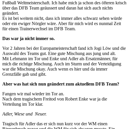
Fußball Weltmeisterschaft. Ich habe mich ja schon des öfteren krisch
über das DFB Team geäussert und daran hat sich auch nichts
geändert.
Es ist bei weitem nicht, dass ich immer alles schwarz sehen würde
oder ein ewiger Nörgler wäre. Aber für mich wird es nunmal Zeit
für einen Trainerwechsel im DFB Team.
Das war ja nicht immer so.
Vor 2 Jahren bei der Europameisterschaft fand ich Jogi Löw und die
Auswahl des Teams gut. Eine gute Mischung aus jung und alt.
Mit Lehmann im Tor und Enke und Adler als Ersatzmänner, für
mich die richtige Mischung. Auch im Sturm und der Verteidigung
war die Mischung okay. Auch wenn es hier und da immer
Grenzfälle gab und gibt.
Aber was hat sich nun geändert zum aktuellem DFB Team?
Fangen wir mal wieder im Tor an.
Nach dem tragischem Freitod von Robert Enke war ja die
Verteilung im Tor klar.
Adler, Wiese und Neuer.
Tragisch für Adler das er sich nun kurz vor der WM einen
Rippenbruch zuzog und die WM für sich absagen musste. Ein