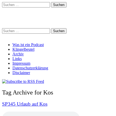
Suchen
nach:
Schreihalzz Podcast
Suchen
nach:
Main
Skip
Was ist ein Podcast
to
Klingelbeutel
menu
content
Archiv
Links
Impressum
Datenschutzerklärung
Disclaimer
Tag Archive for Kos
SP345 Urlaub auf Kos