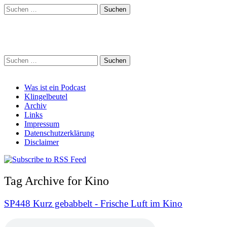
Suchen
nach:
Schreihalzz Podcast
Suchen
nach:
Main
Skip
Was ist ein Podcast
to
Klingelbeutel
menu
content
Archiv
Links
Impressum
Datenschutzerklärung
Disclaimer
Tag Archive for Kino
SP448 Kurz gebabbelt - Frische Luft im Kino