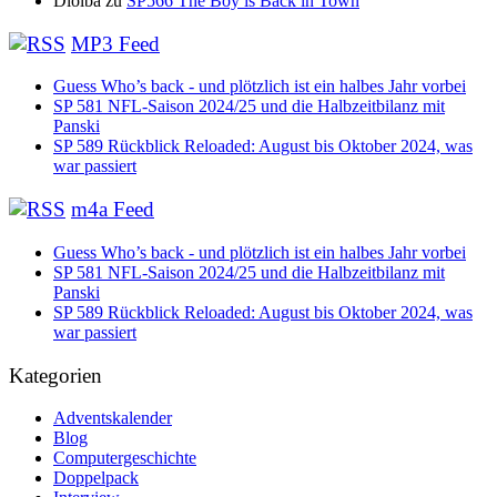
Diolba
zu
SP566 The Boy is Back in Town
MP3 Feed
Guess Who’s back - und plötzlich ist ein halbes Jahr vorbei
SP 581 NFL-Saison 2024/25 und die Halbzeitbilanz mit
Panski
SP 589 Rückblick Reloaded: August bis Oktober 2024, was
war passiert
m4a Feed
Guess Who’s back - und plötzlich ist ein halbes Jahr vorbei
SP 581 NFL-Saison 2024/25 und die Halbzeitbilanz mit
Panski
SP 589 Rückblick Reloaded: August bis Oktober 2024, was
war passiert
Kategorien
Adventskalender
Blog
Computergeschichte
Doppelpack