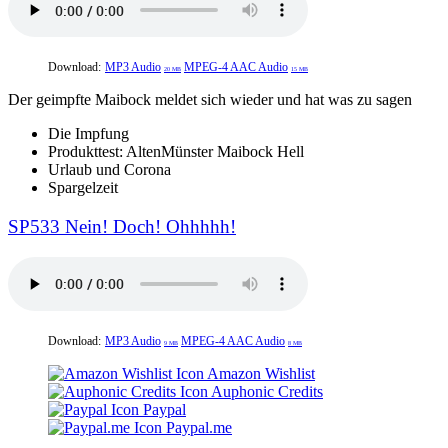
Download:
MP3 Audio
MPEG-4 AAC Audio
20 MB
15 MB
Der geimpfte Maibock meldet sich wieder und hat was zu sagen
Die Impfung
Produkttest: AltenMünster Maibock Hell
Urlaub und Corona
Spargelzeit
SP533 Nein! Doch! Ohhhhh!
Download:
MP3 Audio
MPEG-4 AAC Audio
9 MB
8 MB
Amazon Wishlist
Auphonic Credits
Paypal
Paypal.me