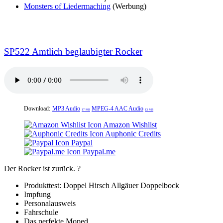
Monsters of Liedermaching
(Werbung)
SP522 Amtlich beglaubigter Rocker
Download:
MP3 Audio
MPEG-4 AAC Audio
17 MB
13 MB
Amazon Wishlist
Auphonic Credits
Paypal
Paypal.me
Der Rocker ist zurück. ?
Produkttest: Doppel Hirsch Allgäuer Doppelbock
Impfung
Personalausweis
Fahrschule
Das perfekte Moped