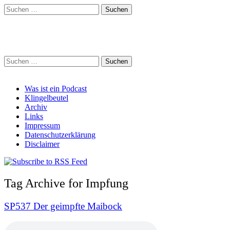
Suchen
nach:
Schreihalzz Podcast
Suchen
nach:
Main
Skip
Was ist ein Podcast
to
Klingelbeutel
menu
content
Archiv
Links
Impressum
Datenschutzerklärung
Disclaimer
Tag Archive for Impfung
SP537 Der geimpfte Maibock