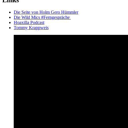
Links
Die Seite von Holm Gero Hümmler
Die Wild Mics #Ferngespräche
Hoaxilla Podcast
Tommy Krappweis