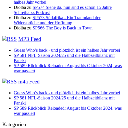
halbes Jahr vorbei
Diolba
zu
SP574 Siehe da, nun sind es schon 15 Jahre
Schreihalzz Podcast
Diolba
zu
SP573 Südafrika - Ein Traumland der
Widersprüche und der Hoffnung
Diolba
zu
SP566 The Boy is Back in Town
MP3 Feed
Guess Who’s back - und plötzlich ist ein halbes Jahr vorbei
SP 581 NFL-Saison 2024/25 und die Halbzeitbilanz mit
Panski
SP 589 Rückblick Reloaded: August bis Oktober 2024, was
war passiert
m4a Feed
Guess Who’s back - und plötzlich ist ein halbes Jahr vorbei
SP 581 NFL-Saison 2024/25 und die Halbzeitbilanz mit
Panski
SP 589 Rückblick Reloaded: August bis Oktober 2024, was
war passiert
Kategorien