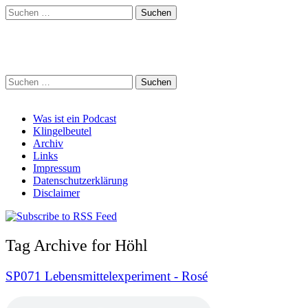
Suchen
nach:
Schreihalzz Podcast
Suchen
nach:
Main
Skip
Was ist ein Podcast
to
Klingelbeutel
menu
content
Archiv
Links
Impressum
Datenschutzerklärung
Disclaimer
Tag Archive for Höhl
SP071 Lebensmittelexperiment - Rosé