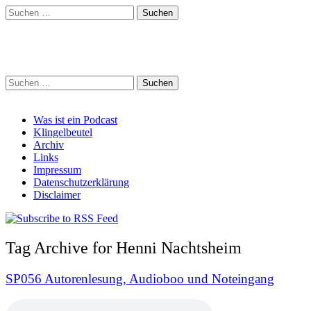
Suchen
nach:
Schreihalzz Podcast
Suchen
nach:
Main
Skip
Was ist ein Podcast
to
Klingelbeutel
menu
content
Archiv
Links
Impressum
Datenschutzerklärung
Disclaimer
Tag Archive for Henni Nachtsheim
SP056 Autorenlesung, Audioboo und Noteingang