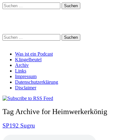
Suchen
nach:
Schreihalzz Podcast
Suchen
nach:
Main
Skip
Was ist ein Podcast
to
Klingelbeutel
menu
content
Archiv
Links
Impressum
Datenschutzerklärung
Disclaimer
Tag Archive for Heimwerkerkönig
SP192 Sugru