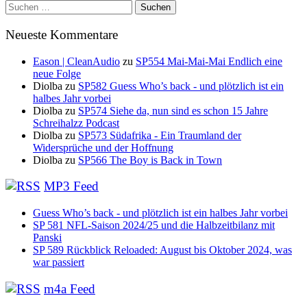
Suchen
nach:
Neueste Kommentare
Eason | CleanAudio
zu
SP554 Mai-Mai-Mai Endlich eine
neue Folge
Diolba
zu
SP582 Guess Who’s back - und plötzlich ist ein
halbes Jahr vorbei
Diolba
zu
SP574 Siehe da, nun sind es schon 15 Jahre
Schreihalzz Podcast
Diolba
zu
SP573 Südafrika - Ein Traumland der
Widersprüche und der Hoffnung
Diolba
zu
SP566 The Boy is Back in Town
MP3 Feed
Guess Who’s back - und plötzlich ist ein halbes Jahr vorbei
SP 581 NFL-Saison 2024/25 und die Halbzeitbilanz mit
Panski
SP 589 Rückblick Reloaded: August bis Oktober 2024, was
war passiert
m4a Feed