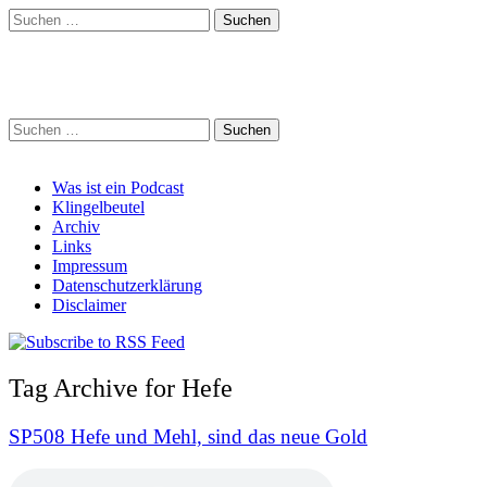
Suchen
nach:
Schreihalzz Podcast
Suchen
nach:
Main
Skip
Was ist ein Podcast
to
Klingelbeutel
menu
content
Archiv
Links
Impressum
Datenschutzerklärung
Disclaimer
Tag Archive for Hefe
SP508 Hefe und Mehl, sind das neue Gold