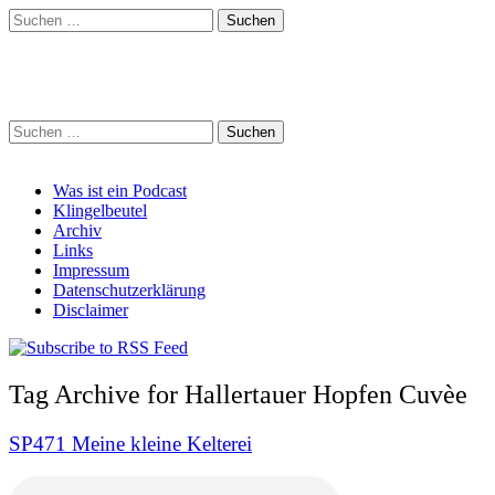
Suchen
nach:
Schreihalzz Podcast
Suchen
nach:
Main
Skip
Was ist ein Podcast
to
Klingelbeutel
menu
content
Archiv
Links
Impressum
Datenschutzerklärung
Disclaimer
Tag Archive for Hallertauer Hopfen Cuvèe
SP471 Meine kleine Kelterei