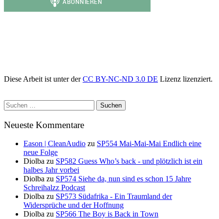
Diese Arbeit ist unter der
CC BY-NC-ND 3.0 DE
Lizenz lizenziert.
Suchen
nach:
Neueste Kommentare
Eason | CleanAudio
zu
SP554 Mai-Mai-Mai Endlich eine
neue Folge
Diolba
zu
SP582 Guess Who’s back - und plötzlich ist ein
halbes Jahr vorbei
Diolba
zu
SP574 Siehe da, nun sind es schon 15 Jahre
Schreihalzz Podcast
Diolba
zu
SP573 Südafrika - Ein Traumland der
Widersprüche und der Hoffnung
Diolba
zu
SP566 The Boy is Back in Town