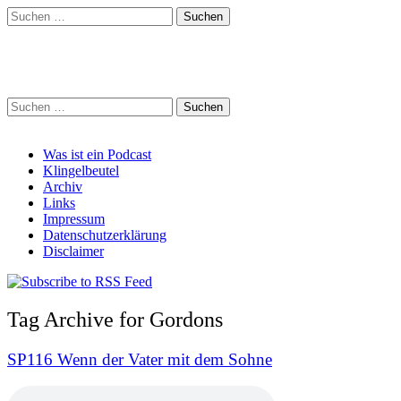
Suchen
nach:
Schreihalzz Podcast
Suchen
nach:
Main
Skip
Was ist ein Podcast
to
Klingelbeutel
menu
content
Archiv
Links
Impressum
Datenschutzerklärung
Disclaimer
Tag Archive for Gordons
SP116 Wenn der Vater mit dem Sohne