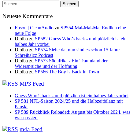
Suchen
nach:
Neueste Kommentare
Eason | CleanAudio
zu
SP554 Mai-Mai-Mai Endlich eine
neue Folge
Diolba
zu
SP582 Guess Who’s back - und plötzlich ist ein
halbes Jahr vorbei
Diolba
zu
SP574 Siehe da, nun sind es schon 15 Jahre
Schreihalzz Podcast
Diolba
zu
SP573 Südafrika - Ein Traumland der
Widersprüche und der Hoffnung
Diolba
zu
SP566 The Boy is Back in Town
MP3 Feed
Guess Who’s back - und plötzlich ist ein halbes Jahr vorbei
SP 581 NFL-Saison 2024/25 und die Halbzeitbilanz mit
Panski
SP 589 Rückblick Reloaded: August bis Oktober 2024, was
war passiert
m4a Feed