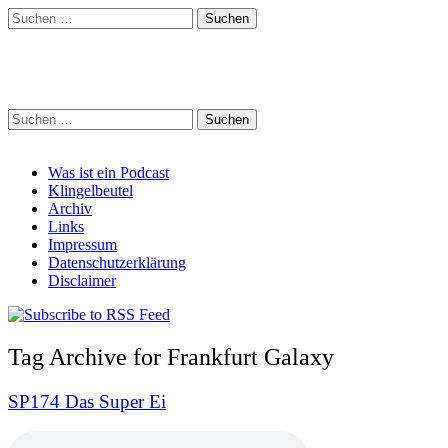
Suchen
nach:
Schreihalzz Podcast
Suchen
nach:
Main
Skip
Was ist ein Podcast
to
Klingelbeutel
menu
content
Archiv
Links
Impressum
Datenschutzerklärung
Disclaimer
Tag Archive for Frankfurt Galaxy
SP174 Das Super Ei