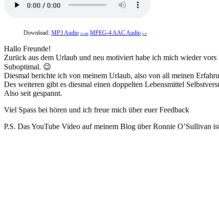
Download:
MP3 Audio
MPEG-4 AAC Audio
19 MB
0 B
Hallo Freunde!
Zurück aus dem Urlaub und neu motiviert habe ich mich wieder vors M
Suboptimal. 😉
Diesmal berichte ich von meinem Urlaub, also von all meinen Erfahr
Des weiteren gibt es diesmal einen doppelten Lebensmittel Selbstvers
Also seit gespannt.
Viel Spass bei hören und ich freue mich über euer Feedback
P.S. Das YouTube Video auf meinem Blog über Ronnie O’Sullivan ist