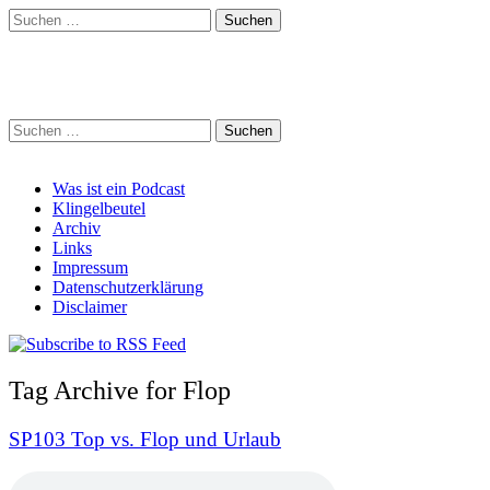
Suchen
nach:
Schreihalzz Podcast
Suchen
nach:
Main
Skip
Was ist ein Podcast
to
Klingelbeutel
menu
content
Archiv
Links
Impressum
Datenschutzerklärung
Disclaimer
Tag Archive for Flop
SP103 Top vs. Flop und Urlaub