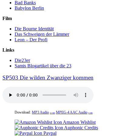
Bad Banks
Babylon Berlin
Film
Die Bourne Identität
Das Schweigen der Lämmer
Leon – Der Profi
Links
Die23er
Samis Blogartikel über die 23
SP503 Die wilden Zwanziger kommen
Download:
MP3 Audio
MPEG-4 AAC Audio
10 MB
8 MB
Amazon Wishlist
Auphonic Credits
Paypal