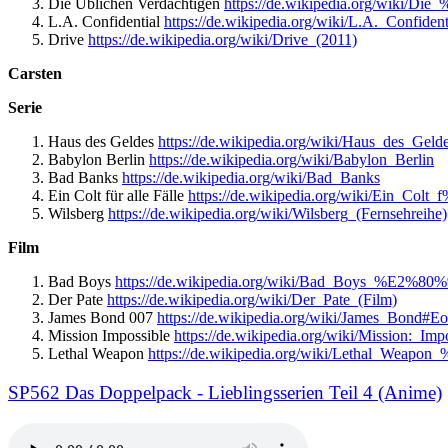
Die Üblichen Verdächtigen
https://de.wikipedia.org/wiki/
L.A. Confidential
https://de.wikipedia.org/wiki/L.A._Confident
Drive
https://de.wikipedia.org/wiki/Drive_(2011)
Carsten
Serie
Haus des Geldes
https://de.wikipedia.org/wiki/Haus_des_Geld
Babylon Berlin
https://de.wikipedia.org/wiki/Babylon_Berlin
Bad Banks
https://de.wikipedia.org/wiki/Bad_Banks
Ein Colt für alle Fälle
https://de.wikipedia.org/wiki/Ein_Co
Wilsberg
https://de.wikipedia.org/wiki/Wilsberg_(Fernsehreihe)
Film
Bad Boys
https://de.wikipedia.org/wiki/Bad_Boys_%E2%80
Der Pate
https://de.wikipedia.org/wiki/Der_Pate_(Film)
James Bond 007
https://de.wikipedia.org/wiki/James_Bond#Eo
Mission Impossible
https://de.wikipedia.org/wiki/Mission:_Imp
Lethal Weapon
https://de.wikipedia.org/wiki/Lethal_Weapo
SP562 Das Doppelpack - Lieblingsserien Teil 4 (Anime)