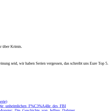
r über Krimis.
inung seid, wir haben Serien vergessen, das schreibt uns Eure Top 5.
erie)
_Die_unheimlichen_F%C3%A4lle_des_FBI
Monster:_Die_Geschichte_von_Jeffrey_Dahmer