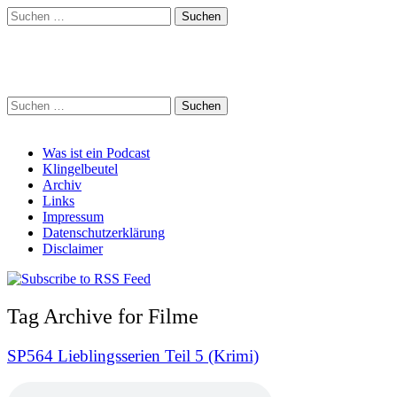
Suchen
nach:
Schreihalzz Podcast
Suchen
nach:
Main
Skip
Was ist ein Podcast
to
Klingelbeutel
menu
content
Archiv
Links
Impressum
Datenschutzerklärung
Disclaimer
Tag Archive for Filme
SP564 Lieblingsserien Teil 5 (Krimi)