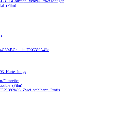
Die_%C3%BCblichen_Verd%C3%A4chtigen
ial_(Film)
es
lt_f%C3%BCr_alle_F%C3%A4lle
%93_Harte_Jungs
n-Filmreihe
ossible_(Film)
n_%E2%80%93_Zwei_stahlharte_Profis