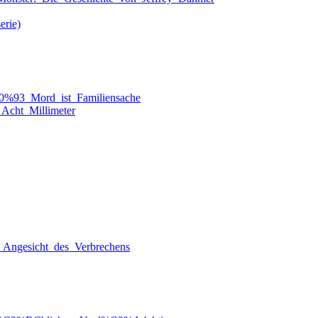
erie)
80%93_Mord_ist_Familiensache
Acht_Millimeter
Im_Angesicht_des_Verbrechens