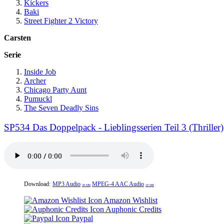
Kickers
Baki
Street
Fighter
2 Victory
Carsten
Serie
Inside Job
Archer
Chicago Party Aunt
Pumuckl
The Seven Deadly Sins
SP534 Das Doppelpack - Lieblingsserien Teil 3 (Thriller)
Download:
MP3 Audio
MPEG-4 AAC Audio
38 MB
29 MB
Amazon Wishlist
Auphonic Credits
Paypal