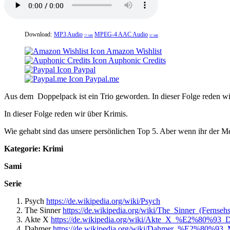
Download:
MP3 Audio
MPEG-4 AAC Audio
77 MB
57 MB
Amazon Wishlist
Auphonic Credits
Paypal
Paypal.me
Aus dem Doppelpack ist ein Trio geworden. In dieser Folge reden wi
In dieser Folge reden wir über Krimis.
Wie gehabt sind das unsere persönlichen Top 5. Aber wenn ihr der Me
Kategorie: Krimi
Sami
Serie
Psych
https://de.wikipedia.org/wiki/Psych
The Sinner
https://de.wikipedia.org/wiki/The_Sinner_(Fernsehs
Akte X
https://de.wikipedia.org/wiki/Akte_X_%E2%80%93
Dahmer
https://de.wikipedia.org/wiki/Dahmer_%E2%80%93_