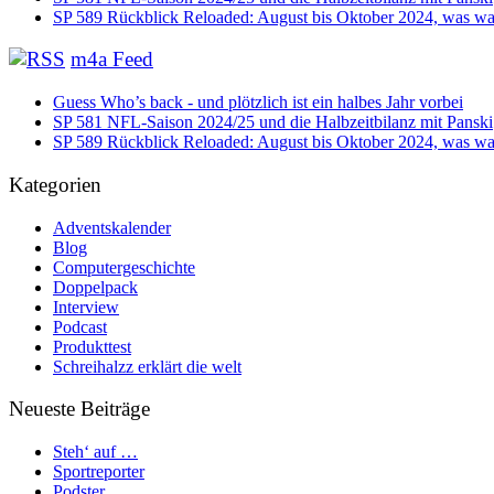
SP 589 Rückblick Reloaded: August bis Oktober 2024, was war
m4a Feed
Guess Who’s back - und plötzlich ist ein halbes Jahr vorbei
SP 581 NFL-Saison 2024/25 und die Halbzeitbilanz mit Panski
SP 589 Rückblick Reloaded: August bis Oktober 2024, was war
Kategorien
Adventskalender
Blog
Computergeschichte
Doppelpack
Interview
Podcast
Produkttest
Schreihalzz erklärt die welt
Neueste Beiträge
Steh‘ auf …
Sportreporter
Podster