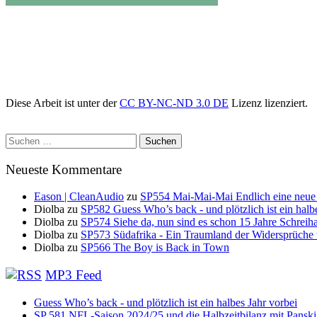
Diese Arbeit ist unter der
CC BY-NC-ND 3.0 DE
Lizenz lizenziert.
Suchen
nach:
Neueste Kommentare
Eason | CleanAudio
zu
SP554 Mai-Mai-Mai Endlich eine neue
Diolba
zu
SP582 Guess Who’s back - und plötzlich ist ein halb
Diolba
zu
SP574 Siehe da, nun sind es schon 15 Jahre Schreih
Diolba
zu
SP573 Südafrika - Ein Traumland der Widersprüche
Diolba
zu
SP566 The Boy is Back in Town
MP3 Feed
Guess Who’s back - und plötzlich ist ein halbes Jahr vorbei
SP 581 NFL-Saison 2024/25 und die Halbzeitbilanz mit Panski