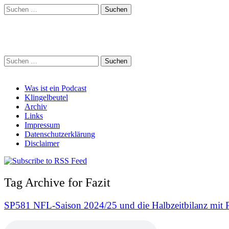
Suchen
nach:
Schreihalzz Podcast
Suchen
nach:
Main
Skip
Was ist ein Podcast
to
Klingelbeutel
menu
content
Archiv
Links
Impressum
Datenschutzerklärung
Disclaimer
Tag Archive for Fazit
SP581 NFL-Saison 2024/25 und die Halbzeitbilanz mit 