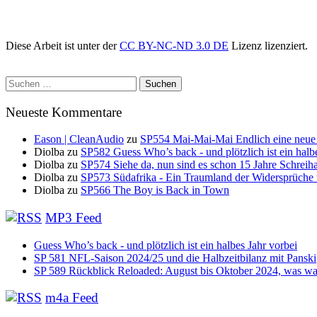
Diese Arbeit ist unter der
CC BY-NC-ND 3.0 DE
Lizenz lizenziert.
Suchen
nach:
Neueste Kommentare
Eason | CleanAudio
zu
SP554 Mai-Mai-Mai Endlich eine neue
Diolba
zu
SP582 Guess Who’s back - und plötzlich ist ein halb
Diolba
zu
SP574 Siehe da, nun sind es schon 15 Jahre Schreih
Diolba
zu
SP573 Südafrika - Ein Traumland der Widersprüche
Diolba
zu
SP566 The Boy is Back in Town
MP3 Feed
Guess Who’s back - und plötzlich ist ein halbes Jahr vorbei
SP 581 NFL-Saison 2024/25 und die Halbzeitbilanz mit Panski
SP 589 Rückblick Reloaded: August bis Oktober 2024, was war
m4a Feed