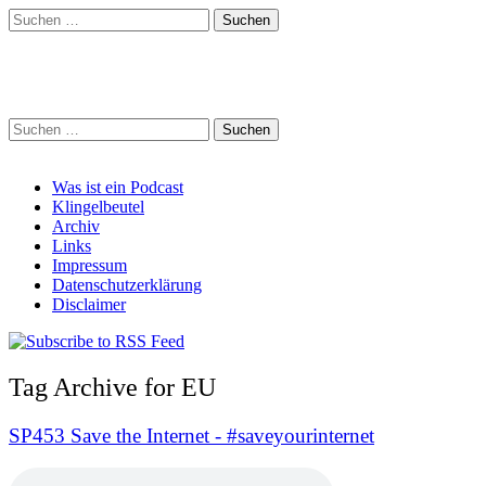
Suchen
nach:
Schreihalzz Podcast
Suchen
nach:
Main
Skip
Was ist ein Podcast
to
Klingelbeutel
menu
content
Archiv
Links
Impressum
Datenschutzerklärung
Disclaimer
Tag Archive for EU
SP453 Save the Internet - #saveyourinternet